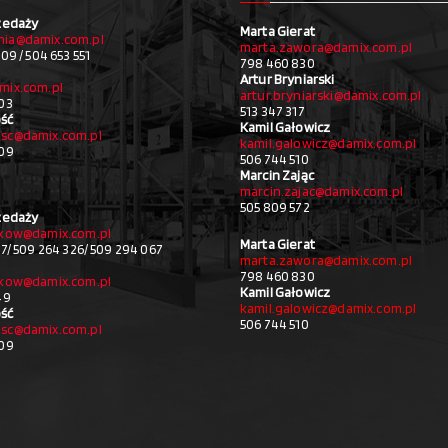
zedaży
Marta Gierat
ia@damix.com.pl
marta.zawora@damix.com.pl
09 / 504 653 551
798 460 830
Artur Bryniarski
mix.com.pl
artur.bryniarski@damix.com.pl
03
513 347 317
ść
Kamil Gałowicz
sc@damix.com.pl
kamil.galowicz@damix.com.pl
709
506 744 510
Marcin Zając
marcin.zajac@damix.com.pl
505 809 572
zedaży
akow@damix.com.pl
Marta Gierat
27/ 509 264 326/ 509 294 067
marta.zawora@damix.com.pl
798 460 830
akow@damix.com.pl
Kamil Gałowicz
49
kamil.galowicz@damix.com.pl
ść
506 744 510
sc@damix.com.pl
709