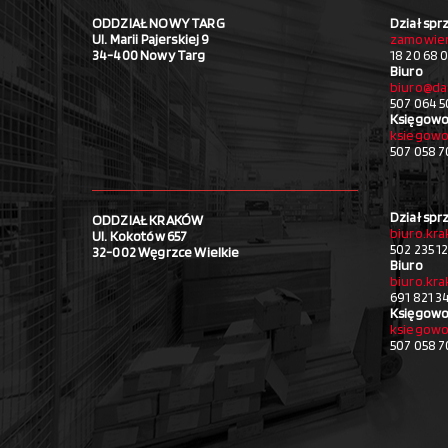
ODDZIAŁ NOWY TARG
Dział spr
Ul. Marii Pajerskiej 9
zamowien
34-400 Nowy Targ
18 20 68 0
Biuro
biuro@da
507 064 5
Księgowo
ksiegowo
507 058 
Dział spr
ODDZIAŁ KRAKÓW
biuro.kr
Ul. Kokotów 657
502 235 1
32-002 Węgrzce Wielkie
Biuro
biuro.kr
691 821 3
Księgowo
ksiegowo
507 058 