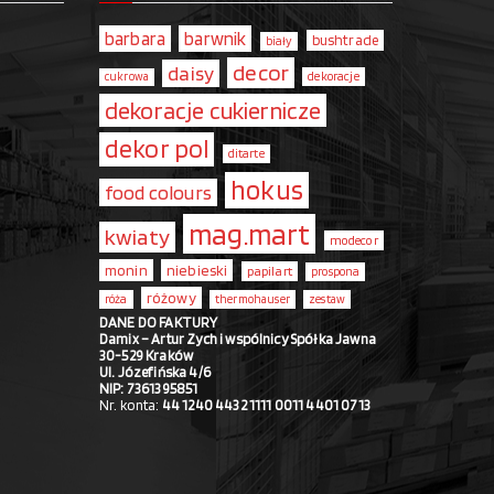
barbara
barwnik
bushtrade
biały
decor
daisy
dekoracje
cukrowa
dekoracje cukiernicze
dekor pol
ditarte
hokus
food colours
mag.mart
kwiaty
modecor
monin
niebieski
papilart
prospona
różowy
róża
thermohauser
zestaw
DANE DO FAKTURY
Damix – Artur Zych i wspólnicy Spółka Jawna
30-529 Kraków
Ul. Józefińska 4/6
NIP: 7361395851
Nr. konta:
44 1240 4432 1111 0011 4401 0713