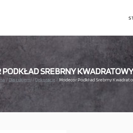
S
karni, cukierni, lodziarni, gastronomi
– wszystko dla gastronomi
 PODKŁAD SREBRNY KWADRATOWY 
wna
Dla cukierni
Dekoracje
Modecor Podkład Srebrny Kwadrat