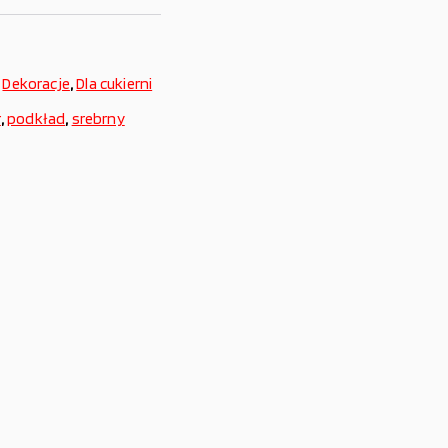
,
Dekoracje
,
Dla cukierni
r
,
podkład
,
srebrny