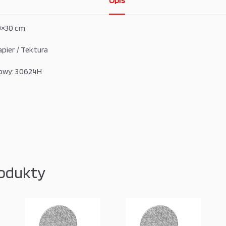
Opis
0×30 cm
apier / Tektura
owy: 30624H
odukty