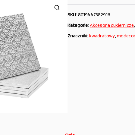
SKU:
8019447382916
Kategorie:
Akcesoria cukiernicze
Znaczniki:
kwadratowy
,
modeco