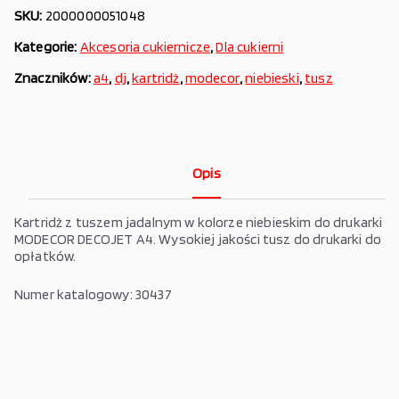
SKU:
2000000051048
Kategorie:
Akcesoria cukiernicze
,
Dla cukierni
Znaczników:
a4
,
dj
,
kartridż
,
modecor
,
niebieski
,
tusz
Opis
Kartridż z tuszem jadalnym w kolorze niebieskim do drukarki
MODECOR DECOJET A4. Wysokiej jakości tusz do drukarki do
opłatków.
Numer katalogowy: 30437