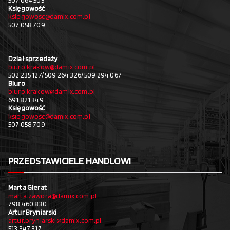
507 064 503
Księgowość
ksiegowosc@damix.com.pl
507 058 709
Dział sprzedaży
biuro.krakow@damix.com.pl
502 235 127/ 509 264 326/ 509 294 067
Biuro
biuro.krakow@damix.com.pl
691 821 349
Księgowość
ksiegowosc@damix.com.pl
507 058 709
PRZEDSTAWICIELE HANDLOWI
Marta Gierat
marta.zawora@damix.com.pl
798 460 830
Artur Bryniarski
artur.bryniarski@damix.com.pl
513 347 317