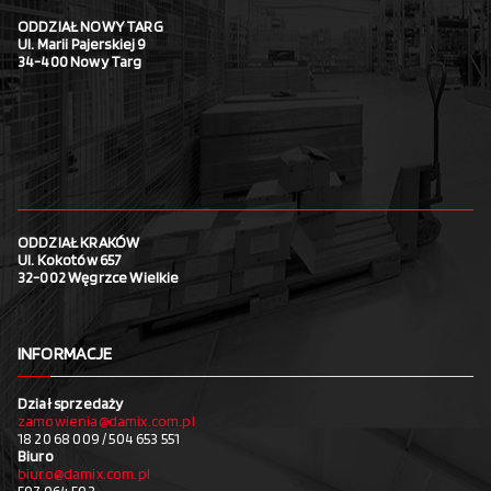
ODDZIAŁ NOWY TARG
Ul. Marii Pajerskiej 9
34-400 Nowy Targ
ODDZIAŁ KRAKÓW
Ul. Kokotów 657
32-002 Węgrzce Wielkie
INFORMACJE
Dział sprzedaży
zamowienia@damix.com.pl
18 20 68 009 / 504 653 551
Biuro
biuro@damix.com.pl