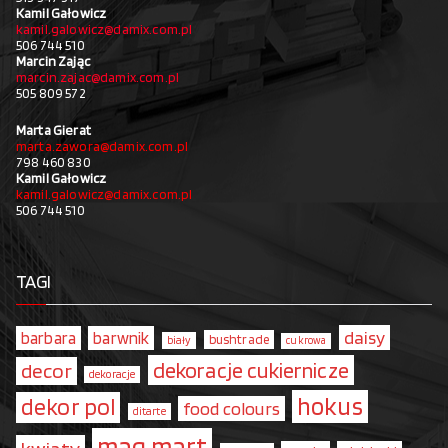
Kamil Gałowicz
kamil.galowicz@damix.com.pl
506 744 510
Marcin Zając
marcin.zajac@damix.com.pl
505 809 572
Marta Gierat
marta.zawora@damix.com.pl
798 460 830
Kamil Gałowicz
kamil.galowicz@damix.com.pl
506 744 510
TAGI
daisy
barbara
barwnik
bushtrade
biały
cukrowa
dekoracje cukiernicze
decor
dekoracje
hokus
dekor pol
food colours
ditarte
mag.mart