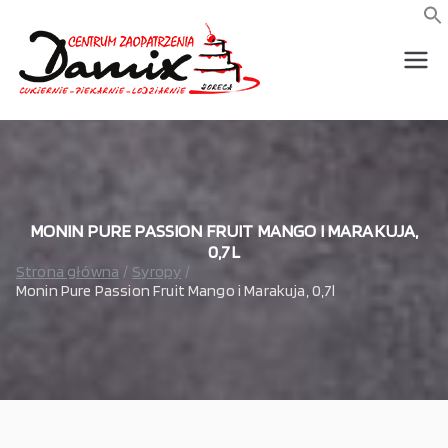
Przejdź
do
f
S
treści
wszystko dla piekarni,
Damix –
cukierni, lodziarni,
gastronomi
wszystko
dla
gastrono
MONIN PURE PASSION FRUIT MANGO I MARAKUJA,
0,7L
Strona główna
Syropy
mii
Monin Pure Passion Fruit Mango i Marakuja, 0,7l