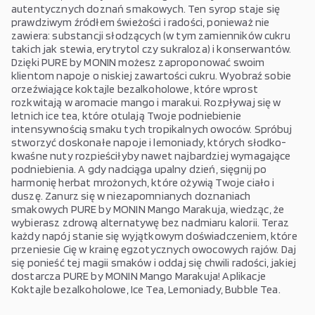
autentycznych doznań smakowych. Ten syrop staje się
prawdziwym źródłem świeżości i radości, ponieważ nie
zawiera: substancji słodzących (w tym zamienników cukru
takich jak stewia, erytrytol czy sukraloza) i konserwantów.
Dzięki PURE by MONIN możesz zaproponować swoim
klientom napoje o niskiej zawartości cukru. Wyobraź sobie
orzeźwiające koktajle bezalkoholowe, które wprost
rozkwitają w aromacie mango i marakui. Rozpływaj się w
letnich ice tea, które otulają Twoje podniebienie
intensywnością smaku tych tropikalnych owoców. Spróbuj
stworzyć doskonałe napoje i lemoniady, których słodko-
kwaśne nuty rozpieściłyby nawet najbardziej wymagające
podniebienia. A gdy nadciąga upalny dzień, sięgnij po
harmonię herbat mrożonych, które ożywią Twoje ciało i
duszę. Zanurz się w niezapomnianych doznaniach
smakowych PURE by MONIN Mango Marakuja, wiedząc, że
wybierasz zdrową alternatywę bez nadmiaru kalorii. Teraz
każdy napój stanie się wyjątkowym doświadczeniem, które
przeniesie Cię w krainę egzotycznych owocowych rajów. Daj
się ponieść tej magii smaków i oddaj się chwili radości, jakiej
dostarcza PURE by MONIN Mango Marakuja! Aplikacje
Koktajle bezalkoholowe, Ice Tea, Lemoniady, Bubble Tea.