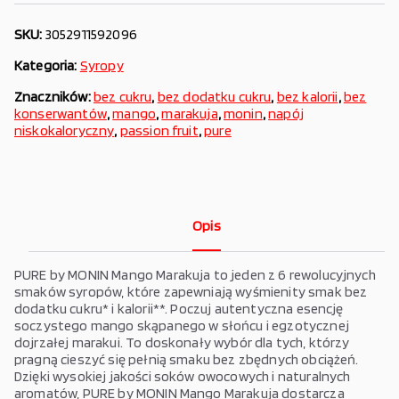
SKU:
3052911592096
Kategoria:
Syropy
Znaczników:
bez cukru
,
bez dodatku cukru
,
bez kalorii
,
bez
konserwantów
,
mango
,
marakuja
,
monin
,
napój
niskokaloryczny
,
passion fruit
,
pure
Opis
PURE by MONIN Mango Marakuja to jeden z 6 rewolucyjnych
smaków syropów, które zapewniają wyśmienity smak bez
dodatku cukru* i kalorii**. Poczuj autentyczna esencję
soczystego mango skąpanego w słońcu i egzotycznej
dojrzałej marakui. To doskonały wybór dla tych, którzy
pragną cieszyć się pełnią smaku bez zbędnych obciążeń.
Dzięki wysokiej jakości soków owocowych i naturalnych
aromatów, PURE by MONIN Mango Marakuja dostarcza