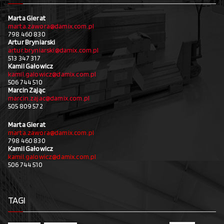
Marta Gierat
marta.zawora@damix.com.pl
798 460 830
Artur Bryniarski
artur.bryniarski@damix.com.pl
513 347 317
Kamil Gałowicz
kamil.galowicz@damix.com.pl
506 744 510
Marcin Zając
marcin.zajac@damix.com.pl
505 809 572
Marta Gierat
marta.zawora@damix.com.pl
798 460 830
Kamil Gałowicz
kamil.galowicz@damix.com.pl
506 744 510
TAGI