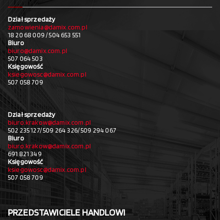
Dział sprzedaży
zamowienia@damix.com.pl
18 20 68 009 / 504 653 551
Biuro
biuro@damix.com.pl
507 064 503
Księgowość
ksiegowosc@damix.com.pl
507 058 709
Dział sprzedaży
biuro.krakow@damix.com.pl
502 235 127/ 509 264 326/ 509 294 067
Biuro
biuro.krakow@damix.com.pl
691 821 349
Księgowość
ksiegowosc@damix.com.pl
507 058 709
PRZEDSTAWICIELE HANDLOWI