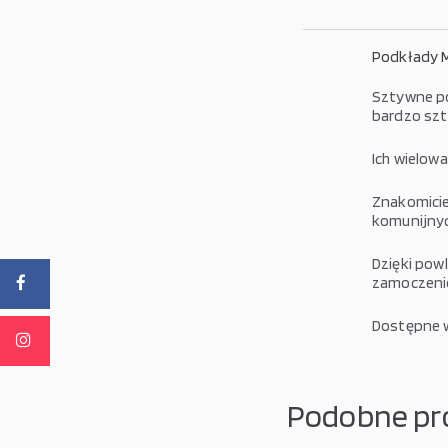
Podkłady M
Sztywne pod
bardzo szt
Ich wielow
Znakomicie
komunijnyc
Dzięki powl
zamoczeni
Dostępne w
Podobne pr