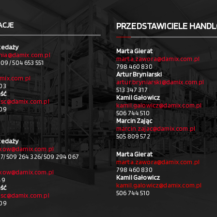
ACJE
PRZEDSTAWICIELE HAND
zedaży
Marta Gierat
ia@damix.com.pl
marta.zawora@damix.com.pl
09 / 504 653 551
798 460 830
Artur Bryniarski
mix.com.pl
artur.bryniarski@damix.com.pl
03
513 347 317
ść
Kamil Gałowicz
sc@damix.com.pl
kamil.galowicz@damix.com.pl
709
506 744 510
Marcin Zając
marcin.zajac@damix.com.pl
505 809 572
zedaży
akow@damix.com.pl
Marta Gierat
27/ 509 264 326/ 509 294 067
marta.zawora@damix.com.pl
798 460 830
akow@damix.com.pl
Kamil Gałowicz
49
kamil.galowicz@damix.com.pl
ść
506 744 510
sc@damix.com.pl
709