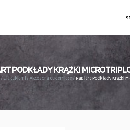
S
karni, cukierni, lodziarni, gastronomi
– wszystko dla gastronomi
RT PODKŁADY KRĄŻKI MICROTRIPLO
Dla cukierni
Akcesoria cukiernicze
Papilart Podkłady Krążki Mi