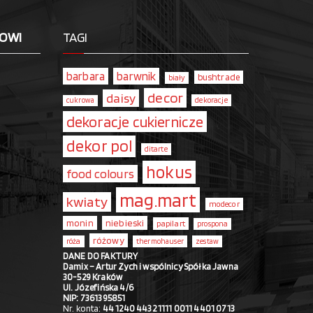
LOWI
TAGI
barbara
barwnik
bushtrade
biały
decor
daisy
dekoracje
cukrowa
dekoracje cukiernicze
dekor pol
ditarte
hokus
food colours
mag.mart
kwiaty
modecor
monin
niebieski
papilart
prospona
różowy
róża
thermohauser
zestaw
DANE DO FAKTURY
Damix – Artur Zych i wspólnicy Spółka Jawna
30-529 Kraków
Ul. Józefińska 4/6
NIP: 7361395851
Nr. konta:
44 1240 4432 1111 0011 4401 0713