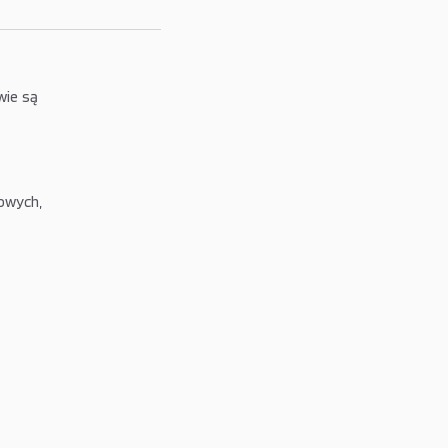
wie są
owych,
i