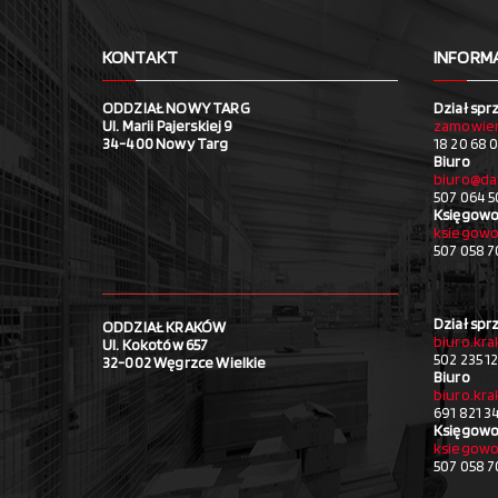
KONTAKT
INFORM
ODDZIAŁ NOWY TARG
Dział spr
Ul. Marii Pajerskiej 9
zamowien
34-400 Nowy Targ
18 20 68 0
Biuro
biuro@da
507 064 5
Księgowo
ksiegowo
507 058 
Dział spr
ODDZIAŁ KRAKÓW
biuro.kr
Ul. Kokotów 657
502 235 1
32-002 Węgrzce Wielkie
Biuro
biuro.kr
691 821 3
Księgowo
ksiegowo
507 058 