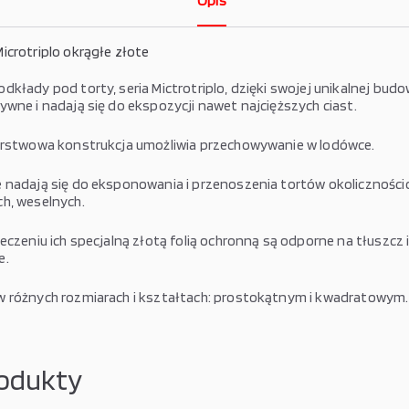
Opis
icrotriplo okrągłe złote
kłady pod torty, seria Mictrotriplo, dzięki swojej unikalnej budo
ywne i nadają się do ekspozycji nawet najcięższych ciast.
arstwowa konstrukcja umożliwia przechowywanie w lodówce.
 nadają się do eksponowania i przenoszenia tortów okoliczności
h, weselnych.
eczeniu ich specjalną złotą folią ochronną są odporne na tłuszcz 
e.
 różnych rozmiarach i kształtach: prostokątnym i kwadratowym.
odukty