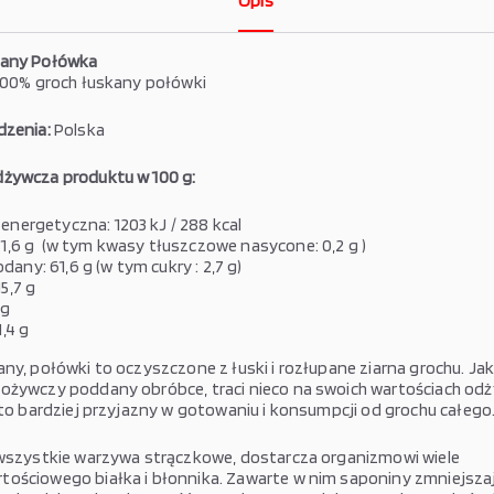
Opis
kany Połówka
00% groch łuskany połówki
dzenia:
Polska
żywcza produktu w 100 g:
energetyczna: 1203 kJ / 288 kcal
 1,6 g (w tym kwasy tłuszczowe nasycone: 0,2 g )
any: 61,6 g (w tym cukry : 2,7 g)
5,7 g
 g
1,4 g
any, połówki to oczyszczone z łuski i rozłupane ziarna grochu. Ja
ożywczy poddany obróbce, traci nieco na swoich wartościach od
a to bardziej przyjazny w gotowaniu i konsumpcji od grochu całego
 wszystkie warzywa strączkowe, dostarcza organizmowi wiele
ościowego białka i błonnika. Zawarte w nim saponiny zmniejsza