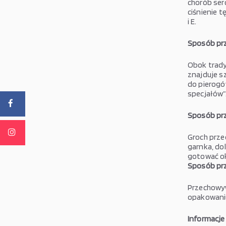
chorób ser
ciśnienie t
i E.
Sposób pr
Obok trady
znajduje s
do pierogó
specjałów”
Sposób pr
Groch prze
garnka, dol
gotować ok
Sposób pr
Przechowyw
opakowani
Informacje