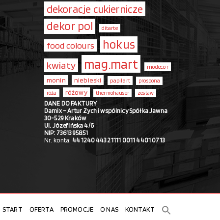
dekoracje cukiernicze
dekor pol
ditarte
hokus
food colours
mag.mart
kwiaty
modecor
monin
niebieski
papilart
prospona
różowy
róża
thermohauser
zestaw
DANE DO FAKTURY
Damix – Artur Zych i wspólnicy Spółka Jawna
30-529 Kraków
Ul. Józefińska 4/6
NIP: 7361395851
Nr. konta:
44 1240 4432 1111 0011 4401 0713
START
OFERTA
PROMOCJE
O NAS
KONTAKT
Search
for: