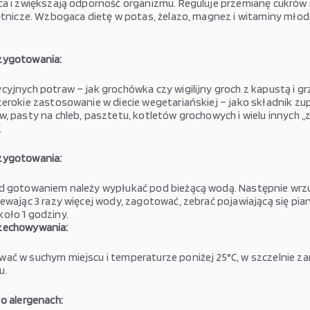
ca i zwiększają odporność organizmu. Reguluje przemianę cukrów 
ętnicze. Wzbogaca dietę w potas, żelazo, magnez i witaminy młodoś
zygotowania:
cyjnych potraw – jak grochówka czy wigilijny groch z kapustą i g
zerokie zastosowanie w diecie wegetariańskiej – jako składnik zup
w, pasty na chleb, pasztetu, kotletów grochowych i wielu innych „
.
zygotowania:
d gotowaniem należy wypłukać pod bieżącą wodą. Następnie wrzu
ewając 3 razy więcej wody, zagotować, zebrać pojawiającą się pian
oło 1 godziny.
zechowywania:
ać w suchym miejscu i temperaturze poniżej 25°C, w szczelnie 
u.
 o alergenach: