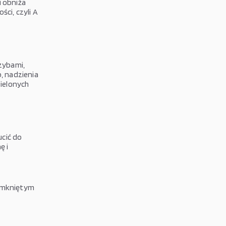
i obniża
ci, czyli A
rzybami,
, nadzienia
zielonych
cić do
ę i
zamkniętym