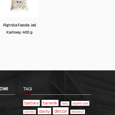
Piątnica Fasola Jaś
Karłowy, 400 g
LOWI
TAGI
barbara
barwnik
bushtrade
biały
decor
daisy
dekoracje
cukrowa