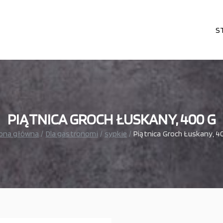
S
karni, cukierni, lodziarni, gastronomi
– wszystko dla gastronomi
PIĄTNICA GROCH ŁUSKANY, 400 G
ona główna
Dla gastronomi
sypkie
Piątnica Groch Łuskany, 4