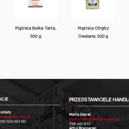
Piątnica Bułka Tarta,
Piątnica Otręby
500 g
Owsiane, 500 g
ACJE
PRZEDSTAWICIELE HAND
zedaży
Marta Gierat
ia@damix.com.pl
marta.zawora@damix.com.pl
09 / 504 653 551
798 460 830
Artur Bryniarski