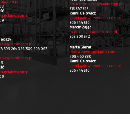
mix.com.pl
artur.bryniarski@damix.com.pl
03
513 347 317
ść
Kamil Gałowicz
sc@damix.com.pl
kamil.galowicz@damix.com.pl
709
506 744 510
Marcin Zając
marcin.zajac@damix.com.pl
505 809 572
zedaży
akow@damix.com.pl
Marta Gierat
27/ 509 264 326/ 509 294 067
marta.zawora@damix.com.pl
798 460 830
akow@damix.com.pl
Kamil Gałowicz
49
kamil.galowicz@damix.com.pl
ść
506 744 510
sc@damix.com.pl
709