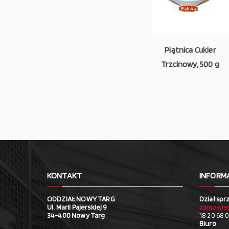
Piątnica Cukier
Trzcinowy, 500 g
KONTAKT
INFORM
ODDZIAŁ NOWY TARG
Dział spr
Ul. Marii Pajerskiej 9
zamowien
34-400 Nowy Targ
18 20 68 0
Biuro