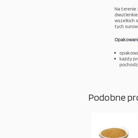
Na terenie
dwutlenkie
wszelkich 
tych surow
Opakowani
opakowan
każdy pr
pochodze
Podobne pr