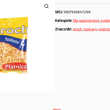
SKU:
5907563647299
Kategorie:
Dla gastronomi
,
sypki
Znaczniki:
groch
,
łuskany
,
piątni