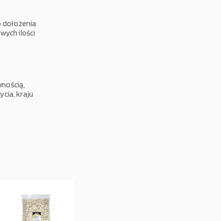
o dołożenia
wych ilości
nością,
cia, kraju