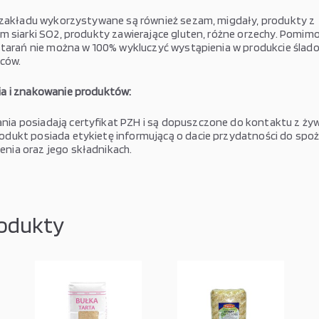
 zakładu wykorzystywane są również sezam, migdały, produkty z
m siarki SO2, produkty zawierające gluten, różne orzechy. Pomim
starań nie można w 100% wykluczyć wystąpienia w produkcie ślado
ców.
a i znakowanie produktów:
ia posiadają certyfikat PZH i są dopuszczone do kontaktu z żyw
odukt posiada etykietę informującą o dacie przydatności do spoży
nia oraz jego składnikach.
odukty