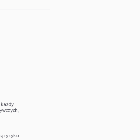
k każdy
żywczych,
.
ją ryzyko