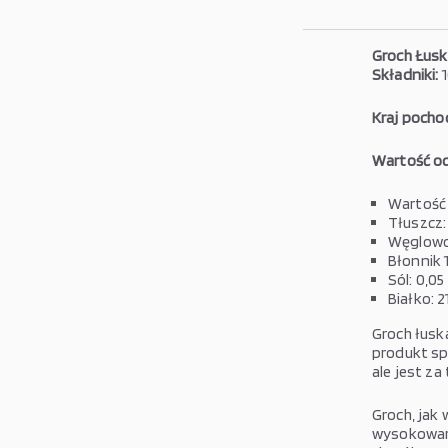
Groch Łus
Składniki:
1
Kraj pocho
Wartość od
Wartość 
Tłuszcz:
Węglowod
Błonnik 1
Sól: 0,05
Białko: 2
Groch łusk
produkt sp
ale jest z
Groch, jak
wysokowart