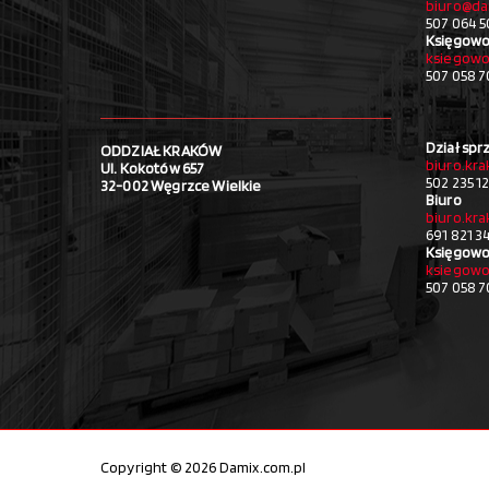
biuro@da
507 064 5
Księgowo
ksiegowo
507 058 
Dział spr
ODDZIAŁ KRAKÓW
biuro.kr
Ul. Kokotów 657
502 235 1
32-002 Węgrzce Wielkie
Biuro
biuro.kr
691 821 3
Księgowo
ksiegowo
507 058 
Copyright © 2026 Damix.com.pl