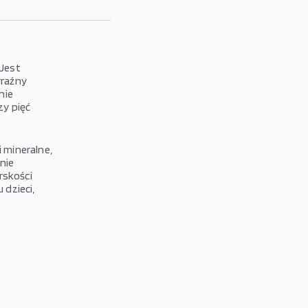
 Jest
yraźny
nie
zy pięć
i mineralne,
nie
rskości
 dzieci,