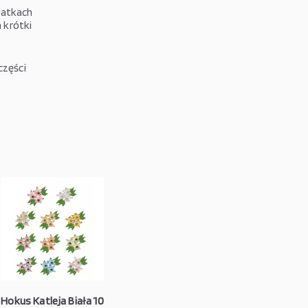
łatkach
 krótki
części
Hokus Katleja Biała 10