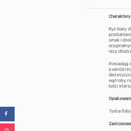
Charaktery
Ryż biały 
produktem
smak i dos
oryginalnyc
razy dłuższ
Posiadają d
a wśród ni
dietetyczn
wątroby, na
ludzi stars
Opakowani
Torba foli
Zastosowa