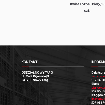
Kwiat Lotosu Biały, 15
szt.
KONTAKT
INFORM
ODDZIAŁ NOWY TARG
Dział spr
Ul. Marii Pajerskiej 9
zamowien
34-400 Nowy Targ
18 20 68 0
Biuro
biuro@da
507 064 5
Księgowo
ksiegowo
507 058 