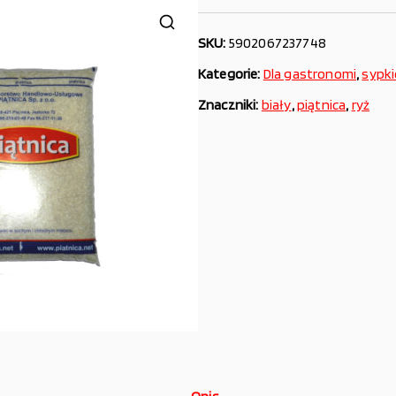
SKU:
5902067237748
Kategorie:
Dla gastronomi
,
sypki
Znaczniki:
biały
,
piątnica
,
ryż