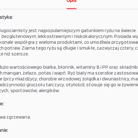
Opis
styka:
długoziarnisty jest najpopularniejszym gatunkiem ryżu na świecie.
 bezglutenowym, lekkostrawnym i niskokalorycznym. Posiada w
konale współgra z wieloma produktami, co umożliwia przygotowa
h potraw. Ziarna tego ryżu są długie i smukłe, zazwyczaj cztery, c
e niż szersze.
użo wartościowego białka, błonnik, witaminy B i PP oraz składnik
ch mangan, żelazo, potas i wapń. Ryż biały ma szerokie zastosowa
e (przy miażdżycy, chorobie wrzodowej żołądka i dwunastnicy, ma
dczynności gruczołu tarczycy, otyłości); stosuje się go w żywieniu
zych, sportowców, alergików.
e:
owa zgrzewana.
nie: