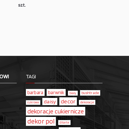
szt.
LOWI
TAGI
barbara
barwnik
bushtrade
biały
decor
daisy
dekoracje
cukrowa
dekoracje cukiernicze
dekor pol
ditarte