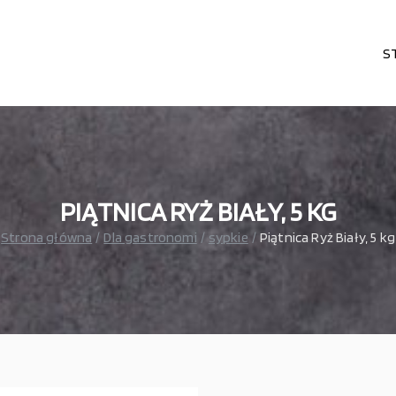
S
karni, cukierni, lodziarni, gastronomi
– wszystko dla gastronomi
PIĄTNICA RYŻ BIAŁY, 5 KG
Strona główna
Dla gastronomi
sypkie
Piątnica Ryż Biały, 5 kg