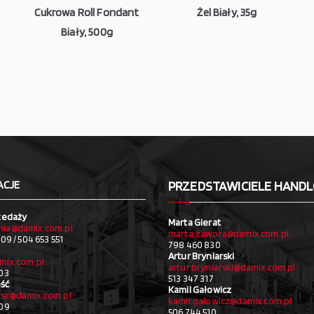
Cukrowa Roll Fondant
Żel Biały, 35g
Biały, 500g
ACJE
PRZEDSTAWICIELE HAND
zedaży
Marta Gierat
ia@damix.com.pl
marta.zawora@damix.com.pl
09 / 504 653 551
798 460 830
Artur Bryniarski
mix.com.pl
artur.bryniarski@damix.com.pl
03
513 347 317
ść
Kamil Gałowicz
sc@damix.com.pl
kamil.galowicz@damix.com.pl
709
506 744 510