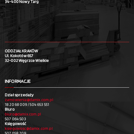
34-400 Nowy Targ
ODDZIAŁ KRAKÓW
Ul. Kokotów 657
32-002 Węgrzce Wielkie
INFORMACJE
Dział sprzedaży
zamowienia@damix.com.pl
18 20 68 009 / 504 653 551
Biuro
biuro@damix.com.pl
507 064 503
Księgowość
ksiegowosc@damix.com.pl
507 058 709