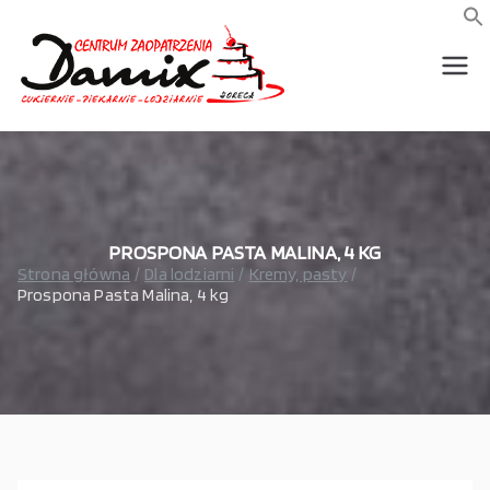
Przejdź
do
f
S
treści
wszystko dla piekarni,
Damix –
cukierni, lodziarni,
gastronomi
wszystko
dla
gastrono
PROSPONA PASTA MALINA, 4 KG
Strona główna
Dla lodziarni
Kremy, pasty
Prospona Pasta Malina, 4 kg
mii