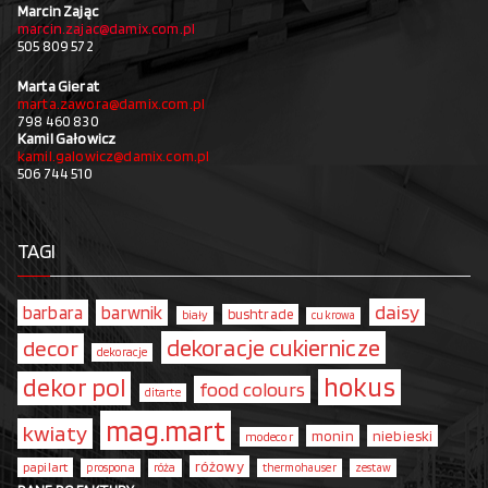
Marcin Zając
marcin.zajac@damix.com.pl
505 809 572
Marta Gierat
marta.zawora@damix.com.pl
798 460 830
Kamil Gałowicz
kamil.galowicz@damix.com.pl
506 744 510
TAGI
daisy
barbara
barwnik
bushtrade
biały
cukrowa
dekoracje cukiernicze
decor
dekoracje
hokus
dekor pol
food colours
ditarte
mag.mart
kwiaty
monin
niebieski
modecor
różowy
papilart
prospona
róża
thermohauser
zestaw