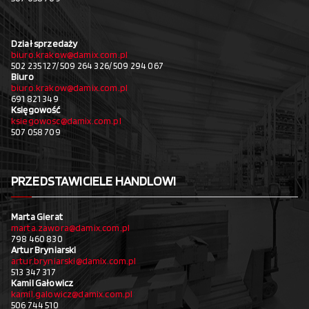
Dział sprzedaży
biuro.krakow@damix.com.pl
502 235 127/ 509 264 326/ 509 294 067
Biuro
biuro.krakow@damix.com.pl
691 821 349
Księgowość
ksiegowosc@damix.com.pl
507 058 709
PRZEDSTAWICIELE HANDLOWI
Marta Gierat
marta.zawora@damix.com.pl
798 460 830
Artur Bryniarski
artur.bryniarski@damix.com.pl
513 347 317
Kamil Gałowicz
kamil.galowicz@damix.com.pl
506 744 510