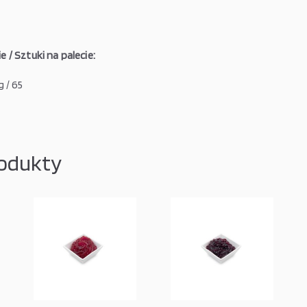
 / Sztuki na palecie:
 / 65
odukty