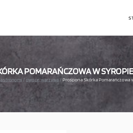
S
karni, cukierni, lodziarni, gastronomi
– wszystko dla gastronomi
ÓRKA POMARAŃCZOWA W SYROPIE 
gastronomi
owoce, warzywa
Prospona Skórka Pomarańczowa w 