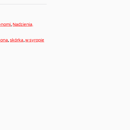
onomi
,
Nadzienia,
pona
,
skórka
,
w syropie