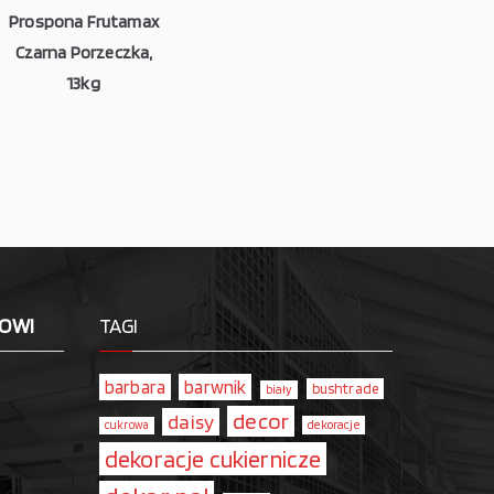
Prospona Frutamax
Czarna Porzeczka,
13kg
LOWI
TAGI
barbara
barwnik
bushtrade
biały
decor
daisy
dekoracje
cukrowa
dekoracje cukiernicze