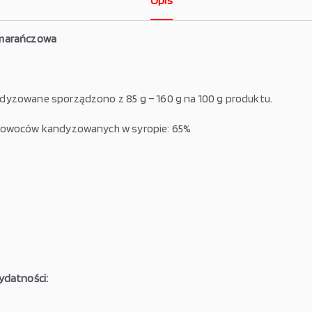
Opis
marańczowa
yzowane sporządzono z 85 g – 160 g na 100 g produktu.
 owoców kandyzowanych w syropie: 65%
ydatności: