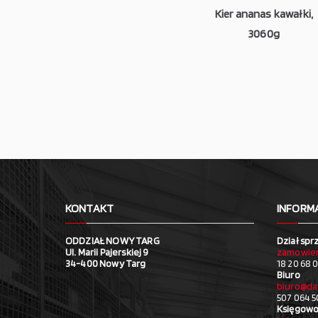
Kier ananas kawałki,
3060g
KONTAKT
INFORM
ODDZIAŁ NOWY TARG
Dział spr
Ul. Marii Pajerskiej 9
zamowien
34-400 Nowy Targ
18 20 68 0
Biuro
biuro@da
507 064 5
Księgowo