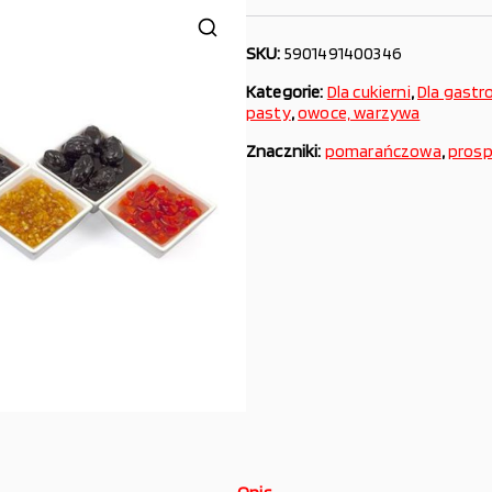
SKU:
5901491400346
Kategorie:
Dla cukierni
,
Dla gastr
pasty
,
owoce, warzywa
Znaczniki:
pomarańczowa
,
pros