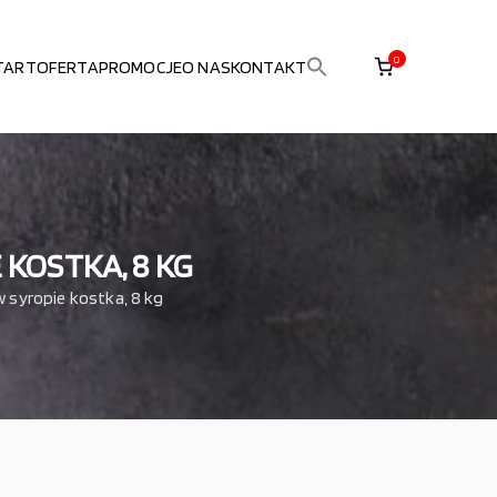
0
TART
OFERTA
PROMOCJE
O NAS
KONTAKT
Search
i
for:
Search Button
KOSTKA, 8 KG
syropie kostka, 8 kg