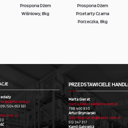
Prospona Dżem
Prospona Dżem
Wiśniowy, 8kg
Przetarty Czarna
Porzeczka, 8kg
ACJE
PRZEDSTAWICIELE HAND
zedaży
Marta Gierat
ia@damix.com.pl
marta.zawora@damix.com.pl
09 / 504 653 551
798 460 830
Artur Bryniarski
mix.com.pl
artur.bryniarski@damix.com.pl
03
513 347 317
ść
Kamil Gałowicz