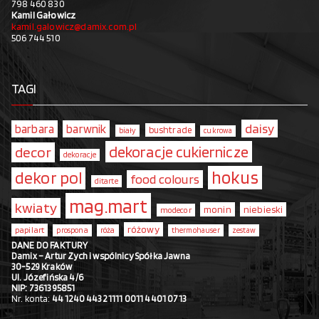
798 460 830
Kamil Gałowicz
kamil.galowicz@damix.com.pl
506 744 510
TAGI
daisy
barbara
barwnik
bushtrade
biały
cukrowa
dekoracje cukiernicze
decor
dekoracje
hokus
dekor pol
food colours
ditarte
mag.mart
kwiaty
monin
niebieski
modecor
różowy
papilart
prospona
róża
thermohauser
zestaw
DANE DO FAKTURY
Damix – Artur Zych i wspólnicy Spółka Jawna
30-529 Kraków
Ul. Józefińska 4/6
NIP: 7361395851
Nr. konta:
44 1240 4432 1111 0011 4401 0713