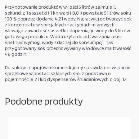
Przygotowanie produktów w ilości 5 litrów zajmuje 15
sekund: z 1 saszetki ( 1 kg wagi i 0,8 l) powstaje 5 litrów soku
100 % poprzez dodanie 4,2 l wody. Najłatwiej odtworzyć sok
z koncentratu w specjalnych naczyniach miarowych
wlewając zawartość saszetki i dopełniając wody do 5 litrów
gotowego produktu. Woda użyta do odtwarzania musi
spełniać wymogi wody zdatnej do konsumpcji. Tak
przygotowany sok przechowywany w lodówce ma trwałość
48 godzin.
Do soków i napojów rekomendujemy sprawdzone wsparcie
sprzętowe w postaci szklanych słoi z podstawą o
pojemności 8,2 l lub dyspenserów śniadaniowych o poj. 12l.
Podobne produkty