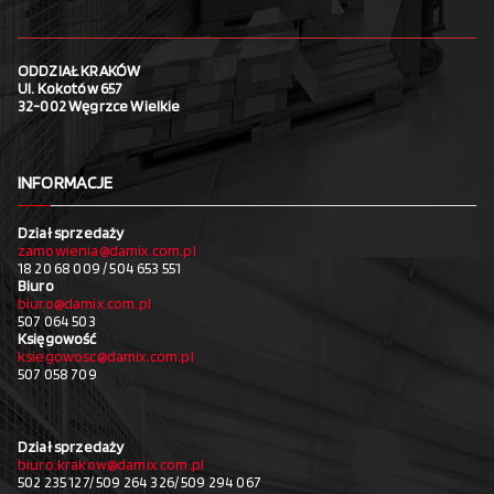
ODDZIAŁ KRAKÓW
Ul. Kokotów 657
32-002 Węgrzce Wielkie
INFORMACJE
Dział sprzedaży
zamowienia@damix.com.pl
18 20 68 009 / 504 653 551
Biuro
biuro@damix.com.pl
507 064 503
Księgowość
ksiegowosc@damix.com.pl
507 058 709
Dział sprzedaży
biuro.krakow@damix.com.pl
502 235 127/ 509 264 326/ 509 294 067