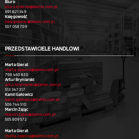
Biuro
biuro.krakow@damix.com.pl
691 821 349
Księgowość
ksiegowosc@damix.com.pl
507 058 709
PRZEDSTAWICIELE HANDLOWI
Marta Gierat
marta.zawora@damix.com.pl
798 460 830
Artur Bryniarski
artur.bryniarski@damix.com.pl
513 347 317
Kamil Gałowicz
kamil.galowicz@damix.com.pl
506 744 510
Marcin Zając
marcin.zajac@damix.com.pl
505 809 572
Marta Gierat
marta.zawora@damix.com.pl