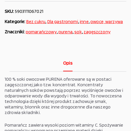
SKU:
5903111067021
Kategorie:
Bez cukru
,
Dla gastronomi
,
inne
,
owoce, warzywa
Znaczniki:
pomarańczowy
,
purena
,
sok
,
zagęszczony
Opis
100 % soki owocowe PURENA oferowane są w postaci
zagęszczonej jako tzw. koncentrat. Koncentraty
naturalnych soków powstają poprzez wyciśnięcie owoców i
odparowanie wody dla wygody i trwałości. To nowoczesna
technologia dzięki której produkt zachowuje smak,
witaminy, błonnik oraz inne drogocenne dla naszego
zdrowia składniki.
Pomarańcz zawiera wysoki poziom witaminy C. Spożywanie
pomarańczy wspomaga przemianę materii dzięki