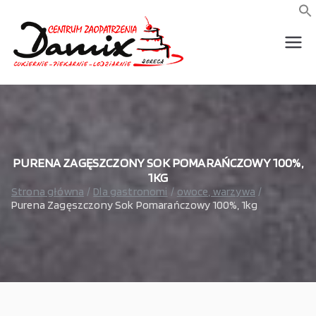
Przejdź
do
f
S
treści
wszystko dla piekarni,
Damix –
cukierni, lodziarni,
gastronomi
wszystko
dla
gastrono
PURENA ZAGĘSZCZONY SOK POMARAŃCZOWY 100%,
1KG
Strona główna
Dla gastronomi
owoce, warzywa
mii
Purena Zagęszczony Sok Pomarańczowy 100%, 1kg