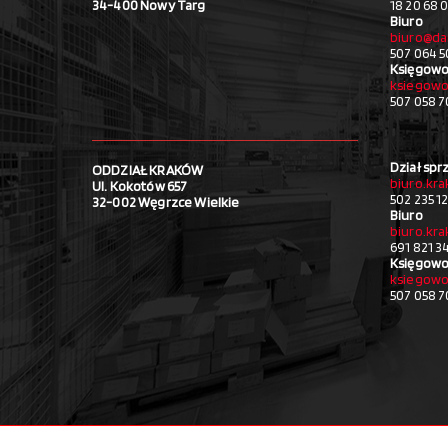
34-400 Nowy Targ
18 20 68 0
Biuro
biuro@da
507 064 5
Księgowo
ksiegowo
507 058 
Dział spr
ODDZIAŁ KRAKÓW
biuro.kr
Ul. Kokotów 657
502 235 1
32-002 Węgrzce Wielkie
Biuro
biuro.kr
691 821 3
Księgowo
ksiegowo
507 058 