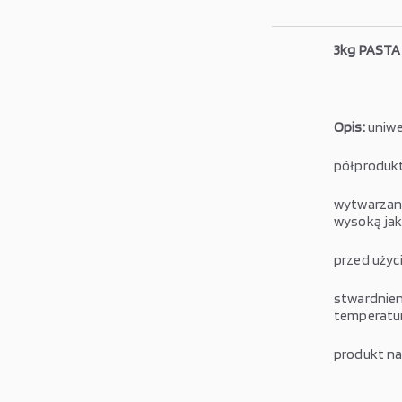
3kg PASTA 
Opis:
uniwer
półprodukt
wytwarzany
wysoką jak
przed użyc
stwardnien
temperatury
produkt na