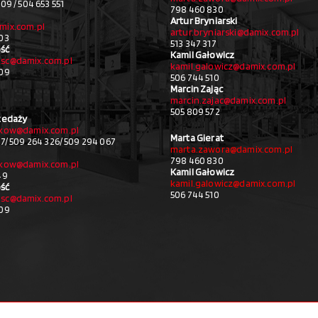
09 / 504 653 551
798 460 830
Artur Bryniarski
mix.com.pl
artur.bryniarski@damix.com.pl
03
513 347 317
ść
Kamil Gałowicz
sc@damix.com.pl
kamil.galowicz@damix.com.pl
709
506 744 510
Marcin Zając
marcin.zajac@damix.com.pl
505 809 572
zedaży
akow@damix.com.pl
Marta Gierat
27/ 509 264 326/ 509 294 067
marta.zawora@damix.com.pl
798 460 830
akow@damix.com.pl
Kamil Gałowicz
49
kamil.galowicz@damix.com.pl
ść
506 744 510
sc@damix.com.pl
709