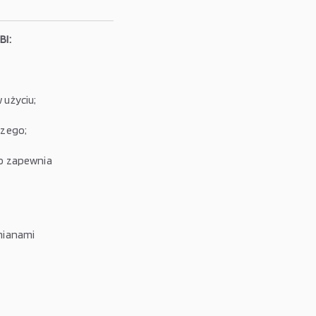
BI:
 użyciu;
czego;
o zapewnia
mianami