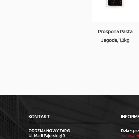
Prospona Pasta
Jagoda, 1,2kg
KONTAKT
INFORM
ODDZIAŁ NOWY TARG
Dział spr
Ul. Marii Pajerskiej 9
zamowien