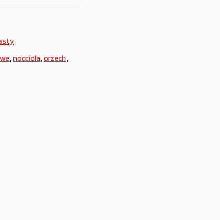
asty
owe
,
nocciola
,
orzech
,