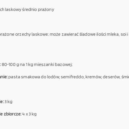
ch laskowy średnio prażony
prażone orzechy laskowe; może zawierać śladowe ilości mleka, soi i
:
80-100 g na 1 kg mieszanki bazowej;
nie:
pasta smakowa do lodów, semifreddo, kremów, deserów, śm
e:
3 kg
 zbiorcze:
4 x 3 kg