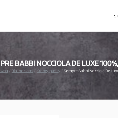
S
karni, cukierni, lodziarni, gastronomi
– wszystko dla gastronomi
PRE BABBI NOCCIOLA DE LUXE 100%,
ówna
Dla lodziarni
Kremy, pasty
Sempre Babbi Nocciola De Lux