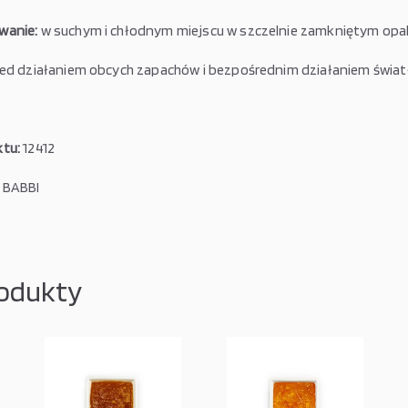
wanie:
w suchym i chłodnym miejscu w szczelnie zamkniętym opa
zed działaniem obcych zapachów i bezpośrednim działaniem świat
tu:
12412
BABBI
odukty