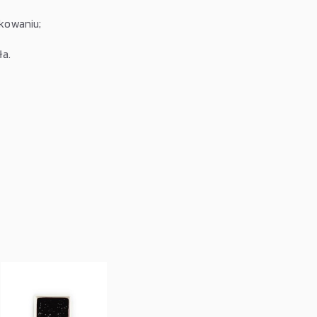
kowaniu;
ła.