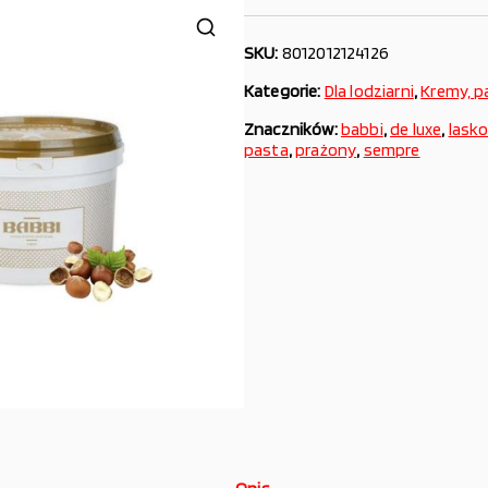
SKU:
8012012124126
Kategorie:
Dla lodziarni
,
Kremy, p
Znaczników:
babbi
,
de luxe
,
lask
pasta
,
prażony
,
sempre