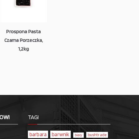
Prospona Pasta
Czarna Porzeczka,
1,2kg
LOWI
TAGI
barbara
barwnik
bushtrade
biały