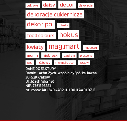
decor
daisy
dekoracje
cukrowa
dekoracje cukiernicze
dekor pol
ditarte
hokus
food colours
mag.mart
kwiaty
modecor
monin
niebieski
papilart
prospona
różowy
róża
thermohauser
zestaw
DANE DO FAKTURY
Damix – Artur Zych i wspólnicy Spółka Jawna
30-529 Kraków
Ul. Józefińska 4/6
NIP: 7361395851
Nr. konta:
44 1240 4432 1111 0011 4401 0713