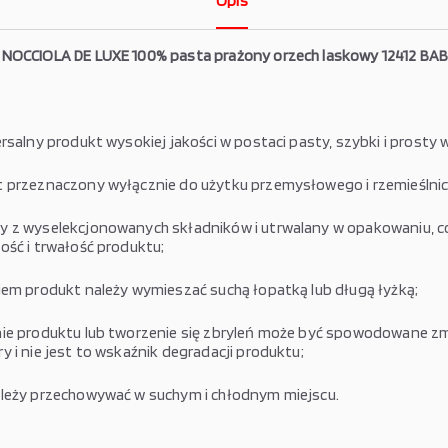
Opis
NOCCIOLA DE LUXE 100% pasta prażony orzech laskowy 12412 BAB
salny produkt wysokiej jakości w postaci pasty, szybki i prosty w
 przeznaczony wyłącznie do użytku przemysłowego i rzemieślni
 z wyselekcjonowanych składników i utrwalany w opakowaniu, c
ość i trwałość produktu;
iem produkt należy wymieszać suchą łopatką lub długą łyżką;
ie produktu lub tworzenie się zbryleń może być spowodowane z
 i nie jest to wskaźnik degradacji produktu;
leży przechowywać w suchym i chłodnym miejscu.