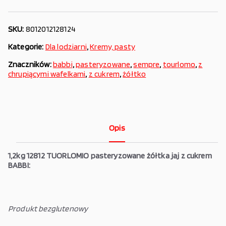
SKU:
8012012128124
Kategorie:
Dla lodziarni
,
Kremy, pasty
Znaczników:
babbi
,
pasteryzowane
,
sempre
,
tourlomo
,
z
chrupiącymi wafelkami
,
z cukrem
,
żółtko
Opis
1,2kg 12812 TUORLOMIO pasteryzowane żółtka jaj z cukrem
BABBI:
Produkt bezglutenowy