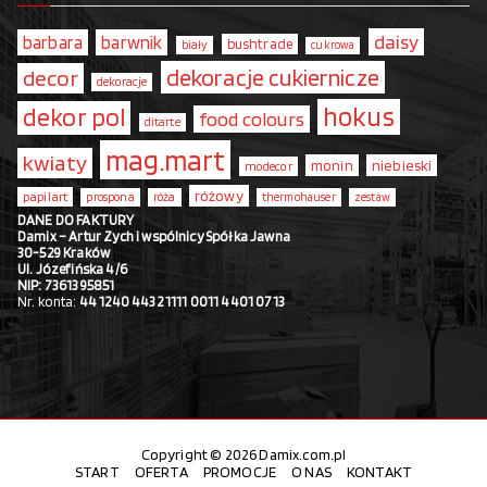
daisy
barbara
barwnik
bushtrade
biały
cukrowa
dekoracje cukiernicze
decor
dekoracje
hokus
dekor pol
food colours
ditarte
mag.mart
kwiaty
monin
niebieski
modecor
różowy
papilart
prospona
róża
thermohauser
zestaw
DANE DO FAKTURY
Damix – Artur Zych i wspólnicy Spółka Jawna
30-529 Kraków
Ul. Józefińska 4/6
NIP: 7361395851
Nr. konta:
44 1240 4432 1111 0011 4401 0713
Copyright © 2026 Damix.com.pl
START
OFERTA
PROMOCJE
O NAS
KONTAKT