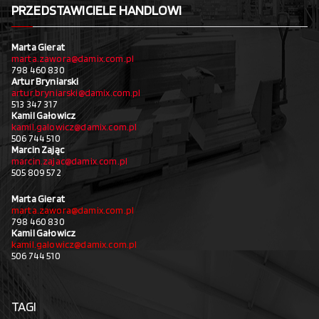
PRZEDSTAWICIELE HANDLOWI
Marta Gierat
marta.zawora@damix.com.pl
798 460 830
Artur Bryniarski
artur.bryniarski@damix.com.pl
513 347 317
Kamil Gałowicz
kamil.galowicz@damix.com.pl
506 744 510
Marcin Zając
marcin.zajac@damix.com.pl
505 809 572
Marta Gierat
marta.zawora@damix.com.pl
798 460 830
Kamil Gałowicz
kamil.galowicz@damix.com.pl
506 744 510
TAGI