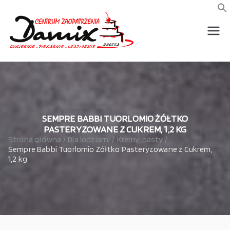
Przejdź
do
f
S
treści
wszystko dla piekarni,
Damix –
cukierni, lodziarni,
gastronomi
wszystko
dla
gastrono
SEMPRE BABBI TUORLOMIO ŻÓŁTKO
PASTERYZOWANE Z CUKREM, 1,2 KG
Strona główna
Dla lodziarni
Kremy, pasty
mii
Sempre Babbi Tuorlomio Żółtko Pasteryzowane z Cukrem,
1,2 kg