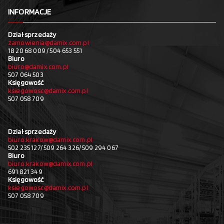
INFORMACJE
Dział sprzedaży
zamowienia@damix.com.pl
18 20 68 009 / 504 653 551
Biuro
biuro@damix.com.pl
507 064 503
Księgowość
ksiegowosc@damix.com.pl
507 058 709
Dział sprzedaży
biuro.krakow@damix.com.pl
502 235 127/ 509 264 326/ 509 294 067
Biuro
biuro.krakow@damix.com.pl
691 821 349
Księgowość
ksiegowosc@damix.com.pl
507 058 709