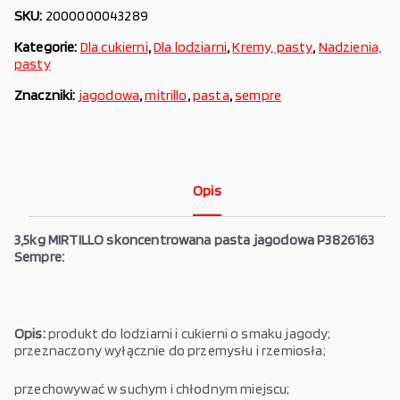
SKU:
2000000043289
Kategorie:
Dla cukierni
,
Dla lodziarni
,
Kremy, pasty
,
Nadzienia,
pasty
Znaczniki:
jagodowa
,
mitrillo
,
pasta
,
sempre
Opis
3,5kg MIRTILLO skoncentrowana pasta jagodowa P3826163
Sempre:
Opis:
produkt do lodziarni i cukierni o smaku jagody;
przeznaczony wyłącznie do przemysłu i rzemiosła;
przechowywać w suchym i chłodnym miejscu;