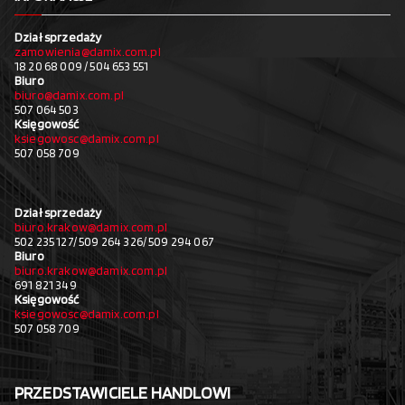
Dział sprzedaży
zamowienia@damix.com.pl
18 20 68 009 / 504 653 551
Biuro
biuro@damix.com.pl
507 064 503
Księgowość
ksiegowosc@damix.com.pl
507 058 709
Dział sprzedaży
biuro.krakow@damix.com.pl
502 235 127/ 509 264 326/ 509 294 067
Biuro
biuro.krakow@damix.com.pl
691 821 349
Księgowość
ksiegowosc@damix.com.pl
507 058 709
PRZEDSTAWICIELE HANDLOWI