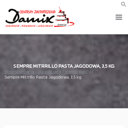
Przejdź
do
f
S
treści
wszystko dla piekarni,
Damix –
cukierni, lodziarni,
gastronomi
wszystko
dla
gastrono
SEMPRE MITRRILLO PASTA JAGODOWA, 3,5 KG
Strona główna
Dla lodziarni
Kremy, pasty
Sempre Mitrrillo Pasta Jagodowa, 3,5 kg
mii