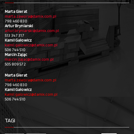
Marta Gierat
marta.zawora@damix.com.pl
798 460 830
Artur Bryniarski
artur.bryniarski@damix.com.pl
513 347 317
Kamil Gałowicz
kamil.galowicz@damix.com.pl
506 744 510
Marcin Zając
marcin.zajac@damix.com.pl
505 809 572
Marta Gierat
marta.zawora@damix.com.pl
798 460 830
Kamil Gałowicz
kamil.galowicz@damix.com.pl
506 744 510
TAGI