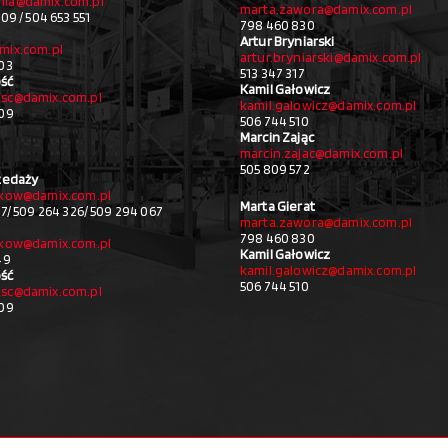
ia@damix.com.pl
marta.zawora@damix.com.pl
09 / 504 653 551
798 460 830
Artur Bryniarski
mix.com.pl
artur.bryniarski@damix.com.pl
03
513 347 317
ść
Kamil Gałowicz
sc@damix.com.pl
kamil.galowicz@damix.com.pl
709
506 744 510
Marcin Zając
marcin.zajac@damix.com.pl
505 809 572
zedaży
akow@damix.com.pl
Marta Gierat
27/ 509 264 326/ 509 294 067
marta.zawora@damix.com.pl
798 460 830
akow@damix.com.pl
Kamil Gałowicz
49
kamil.galowicz@damix.com.pl
ść
506 744 510
sc@damix.com.pl
709