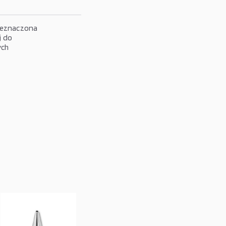
rzeznaczona
j do
ych