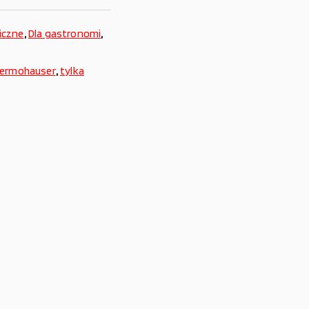
iczne
,
Dla gastronomi
,
ermohauser
,
tylka