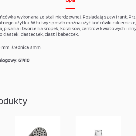
Opis
ńcówka wykonana ze stali nierdzewnej. Posiadają szew i rant. P
otnego użytku. W łatwy sposób można użyć
końcówki cukiernicze
, pisania i tworzenia kropek, koralików, centrów kwiatowych i inn
o cia
stek, ciasteczek, ciast i babeczek.
0 mm, średnica 3 mm
logowy: 61410
odukty