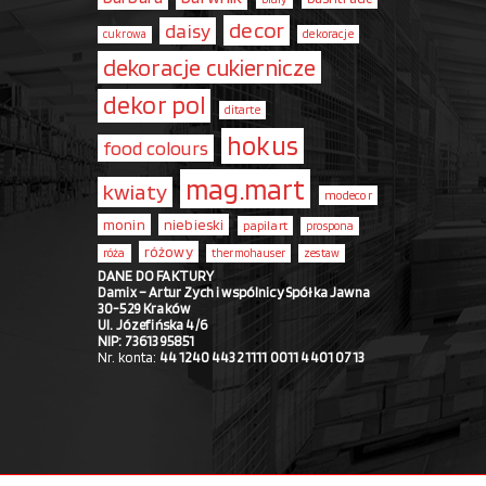
decor
daisy
dekoracje
cukrowa
dekoracje cukiernicze
dekor pol
ditarte
hokus
food colours
mag.mart
kwiaty
modecor
monin
niebieski
papilart
prospona
różowy
róża
thermohauser
zestaw
DANE DO FAKTURY
Damix – Artur Zych i wspólnicy Spółka Jawna
30-529 Kraków
Ul. Józefińska 4/6
NIP: 7361395851
Nr. konta:
44 1240 4432 1111 0011 4401 0713