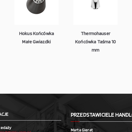
Hokus Końcówka
Thermohauser
Małe Gwiazdki
Końcówka Taśma 10
mm
ACJE
PRZEDSTAWICIELE HAND
zedaży
Marta Gierat