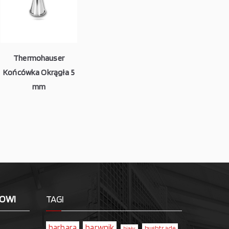
Thermohauser
Końcówka Okrągła 5
mm
LOWI
TAGI
barbara
barwnik
bushtrade
biały