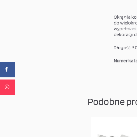
Okrągła ko
do wielokr
wypełniania
dekoracji d
Długość: 5
Numer kata
Podobne pr