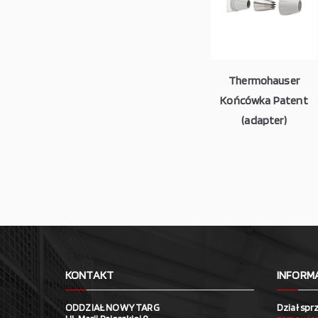
Thermohauser
Końcówka Patent
(adapter)
KONTAKT
INFORM
ODDZIAŁ NOWY TARG
Dział spr