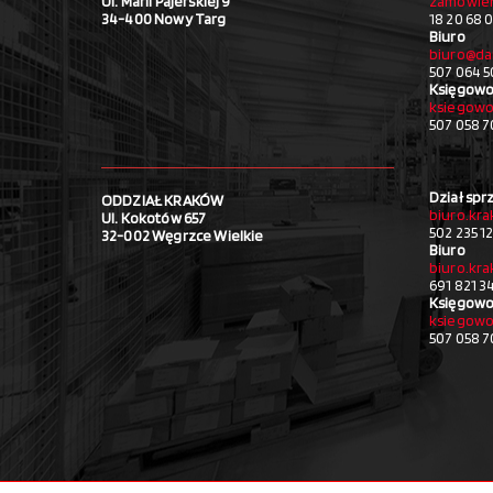
Ul. Marii Pajerskiej 9
zamowien
34-400 Nowy Targ
18 20 68 0
Biuro
biuro@da
507 064 5
Księgowo
ksiegowo
507 058 
Dział spr
ODDZIAŁ KRAKÓW
biuro.kr
Ul. Kokotów 657
502 235 1
32-002 Węgrzce Wielkie
Biuro
biuro.kr
691 821 3
Księgowo
ksiegowo
507 058 