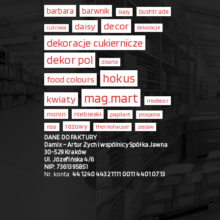
barbara
barwnik
bushtrade
biały
decor
daisy
dekoracje
cukrowa
dekoracje cukiernicze
dekor pol
ditarte
hokus
food colours
mag.mart
kwiaty
modecor
monin
niebieski
papilart
prospona
różowy
róża
thermohauser
zestaw
DANE DO FAKTURY
Damix – Artur Zych i wspólnicy Spółka Jawna
30-529 Kraków
Ul. Józefińska 4/6
NIP: 7361395851
Nr. konta:
44 1240 4432 1111 0011 4401 0713