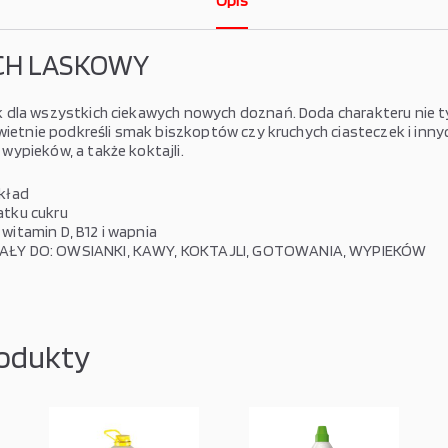
Opis
CH LASKOWY
dla wszystkich ciekawych nowych doznań. Doda charakteru nie ty
świetnie podkreśli smak biszkoptów czy kruchych ciasteczek i inny
ypieków, a także koktajli.
kład
atku cukru
witamin D, B12 i wapnia
ŁY DO: OWSIANKI, KAWY, KOKTAJLI, GOTOWANIA, WYPIEKÓW
odukty