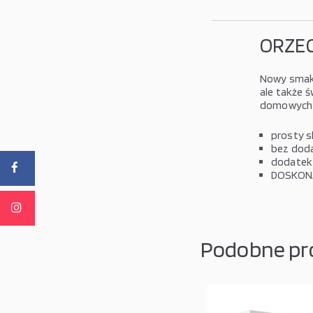
ORZE
Nowy smak 
ale także 
domowych w
prosty s
bez dod
dodatek 
DOSKONA
Podobne pr