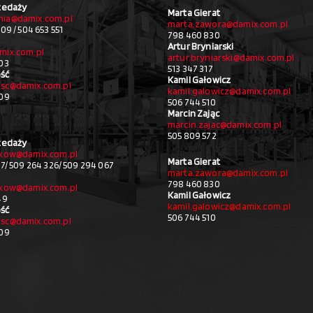
zedaży
Marta Gierat
ia@damix.com.pl
marta.zawora@damix.com.pl
09 / 504 653 551
798 460 830
Artur Bryniarski
mix.com.pl
artur.bryniarski@damix.com.pl
03
513 347 317
ść
Kamil Gałowicz
sc@damix.com.pl
kamil.galowicz@damix.com.pl
709
506 744 510
Marcin Zając
marcin.zajac@damix.com.pl
505 809 572
zedaży
akow@damix.com.pl
Marta Gierat
27/ 509 264 326/ 509 294 067
marta.zawora@damix.com.pl
798 460 830
akow@damix.com.pl
Kamil Gałowicz
49
kamil.galowicz@damix.com.pl
ść
506 744 510
sc@damix.com.pl
709