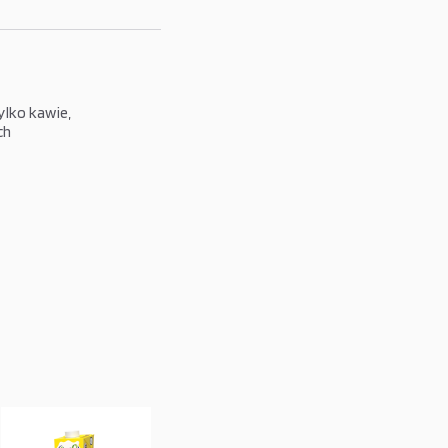
lko kawie,
ch