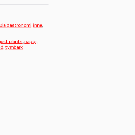
Dla gastronomi
,
inne
,
just plants
,
napój
,
ad
,
tymbark