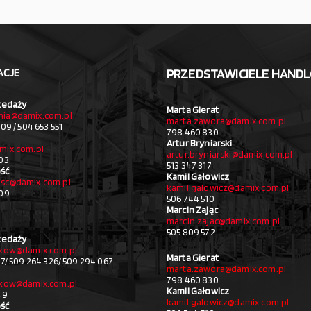
ACJE
PRZEDSTAWICIELE HAND
zedaży
Marta Gierat
ia@damix.com.pl
marta.zawora@damix.com.pl
09 / 504 653 551
798 460 830
Artur Bryniarski
mix.com.pl
artur.bryniarski@damix.com.pl
03
513 347 317
ść
Kamil Gałowicz
sc@damix.com.pl
kamil.galowicz@damix.com.pl
709
506 744 510
Marcin Zając
marcin.zajac@damix.com.pl
505 809 572
zedaży
akow@damix.com.pl
Marta Gierat
27/ 509 264 326/ 509 294 067
marta.zawora@damix.com.pl
798 460 830
akow@damix.com.pl
Kamil Gałowicz
49
kamil.galowicz@damix.com.pl
ść