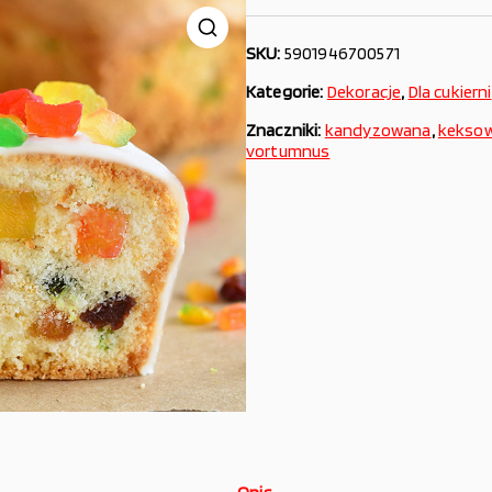
SKU:
5901946700571
Kategorie:
Dekoracje
,
Dla cukierni
Znaczniki:
kandyzowana
,
kekso
vortumnus