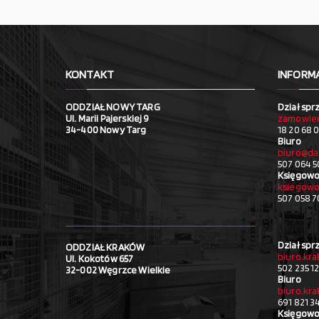
KONTAKT
INFORM
ODDZIAŁ NOWY TARG
Dział spr
Ul. Marii Pajerskiej 9
zamowien
34-400 Nowy Targ
18 20 68 0
Biuro
biuro@da
507 064 5
Księgowo
ksiegowo
507 058 
Dział spr
ODDZIAŁ KRAKÓW
biuro.kr
Ul. Kokotów 657
502 235 1
32-002 Węgrzce Wielkie
Biuro
biuro.kr
691 821 3
Księgowo