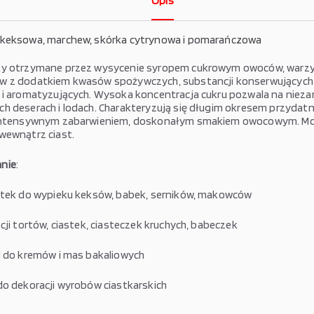
Opis
 keksowa, marchew, skórka cytrynowa i pomarańczowa
y otrzymane przez wysycenie syropem cukrowym owoców, warzyw
w z dodatkiem kwasów spożywczych, substancji konserwujących
 i aromatyzujących. Wysoka koncentracja cukru pozwala na niez
h deserach i lodach. Charakteryzują się długim okresem przydatn
 intensywnym zabarwieniem, doskonałym smakiem owocowym. M
wewnątrz ciast.
nie
:
atek do wypieku keksów, babek, serników, makowców
cji tortów, ciastek, ciasteczek kruchych, babeczek
d do kremów i mas bakaliowych
do dekoracji wyrobów ciastkarskich