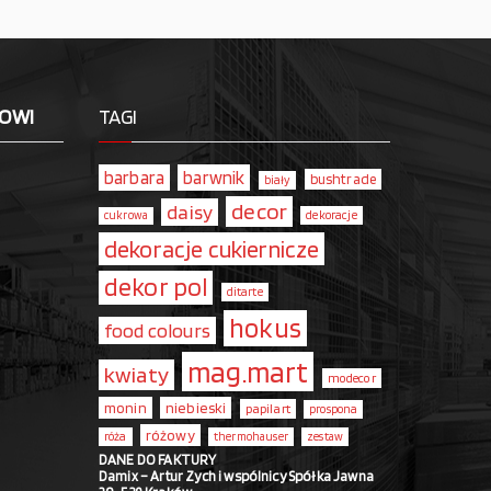
LOWI
TAGI
barbara
barwnik
bushtrade
biały
decor
daisy
dekoracje
cukrowa
dekoracje cukiernicze
dekor pol
ditarte
hokus
food colours
mag.mart
kwiaty
modecor
monin
niebieski
papilart
prospona
różowy
róża
thermohauser
zestaw
DANE DO FAKTURY
Damix – Artur Zych i wspólnicy Spółka Jawna