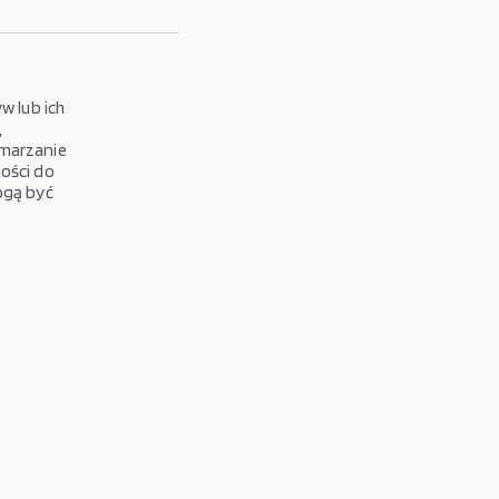
 lub ich
,
amarzanie
ości do
ogą być