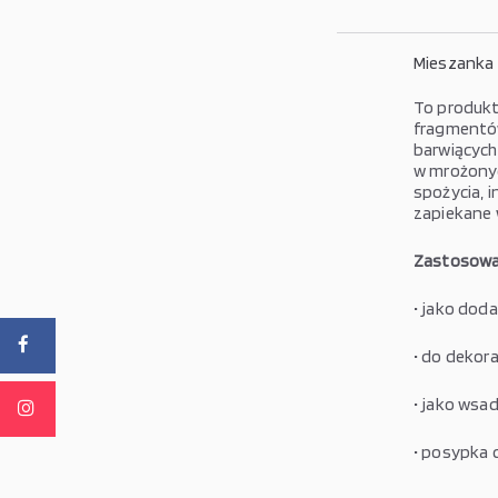
Mieszanka
To produkt
fragmentó
barwiących
w mrożonyc
spożycia,
zapiekane 
Zastosowa
• jako dod
• do dekora
• jako wsa
• posypka 