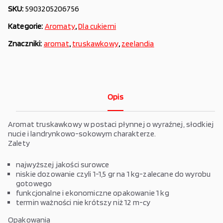
SKU:
5903205206756
Kategorie:
Aromaty
,
Dla cukierni
Znaczniki:
aromat
,
truskawkowy
,
zeelandia
Opis
Aromat truskawkowy w postaci płynnej o wyraźnej, słodkiej
nucie i landrynkowo-sokowym charakterze.
Zalety
najwyższej jakości surowce
niskie dozowanie czyli 1-1,5 gr na 1 kg-zalecane do wyrobu
gotowego
funkcjonalne i ekonomiczne opakowanie 1 kg
termin ważności nie krótszy niż 12 m-cy
Opakowania