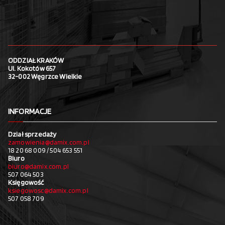
ODDZIAŁ KRAKÓW
Ul. Kokotów 657
32-002 Węgrzce Wielkie
INFORMACJE
Dział sprzedaży
zamowienia@damix.com.pl
18 20 68 009 / 504 653 551
Biuro
biuro@damix.com.pl
507 064 503
Księgowość
ksiegowosc@damix.com.pl
507 058 709