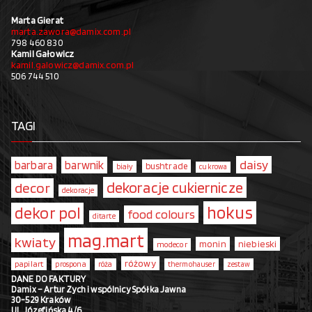
Marta Gierat
marta.zawora@damix.com.pl
798 460 830
Kamil Gałowicz
kamil.galowicz@damix.com.pl
506 744 510
TAGI
daisy
barbara
barwnik
bushtrade
biały
cukrowa
dekoracje cukiernicze
decor
dekoracje
hokus
dekor pol
food colours
ditarte
mag.mart
kwiaty
monin
niebieski
modecor
różowy
papilart
prospona
róża
thermohauser
zestaw
DANE DO FAKTURY
Damix – Artur Zych i wspólnicy Spółka Jawna
30-529 Kraków
Ul. Józefińska 4/6