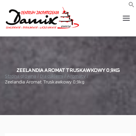
Przejdź
do
f
S
treści
wszystko dla piekarni,
Damix –
cukierni, lodziarni,
gastronomi
wszystko
dla
gastrono
ZEELANDIA AROMAT TRUSKAWKOWY 0,9KG
Strona główna
Dla cukierni
Aromaty
Zeelandia Aromat Truskawkowy 0,9kg
mii