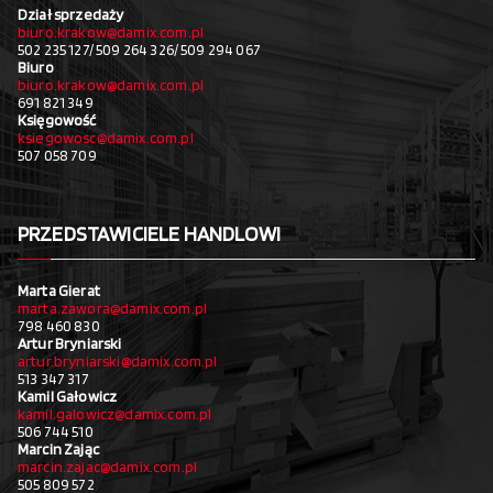
Dział sprzedaży
biuro.krakow@damix.com.pl
502 235 127/ 509 264 326/ 509 294 067
Biuro
biuro.krakow@damix.com.pl
691 821 349
Księgowość
ksiegowosc@damix.com.pl
507 058 709
PRZEDSTAWICIELE HANDLOWI
Marta Gierat
marta.zawora@damix.com.pl
798 460 830
Artur Bryniarski
artur.bryniarski@damix.com.pl
513 347 317
Kamil Gałowicz
kamil.galowicz@damix.com.pl
506 744 510
Marcin Zając
marcin.zajac@damix.com.pl
505 809 572