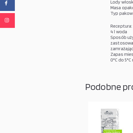
Lody
włosk
Masa opako
Typ pakowa
Receptura:
4 l woda
Sposób uży
zastosowan
zamrażają
Zapas mie
0°C do 5°C n
Podobne pr