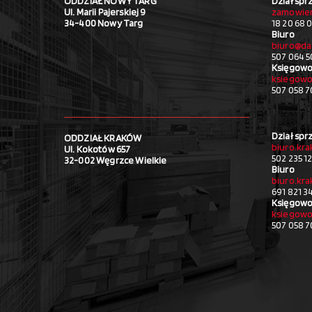
ODDZIAŁ NOWY TARG
Dział spr
Ul. Marii Pajerskiej 9
zamowien
34-400 Nowy Targ
18 20 68 0
Biuro
biuro@da
507 064 5
Księgowo
ksiegowo
507 058 
Dział spr
ODDZIAŁ KRAKÓW
biuro.kr
Ul. Kokotów 657
502 235 1
32-002 Węgrzce Wielkie
Biuro
biuro.kr
691 821 3
Księgowo
ksiegowo
507 058 