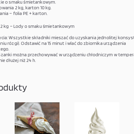
ie o smaku śmietankowym.
wania 2 kg, karton 10 kg.
nia – folia PE + karton.
 2 kg –
Lody
o smaku śmietankowym
cia: Wszystkie składniki mieszać do uzyskania jednolitej konsyst
iu rózgi). Odstawić na 15 minut i wlać do zbiornika urządzenia
cego.
szanki można przechowywać w urządzeniu chłodniczym w temper
ie dłużej niż 24 h.
odukty