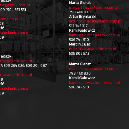
zedaży
Marta Gierat
ia@damix.com.pl
marta.zawora@damix.com.pl
09 / 504 653 551
798 460 830
Artur Bryniarski
mix.com.pl
artur.bryniarski@damix.com.pl
03
513 347 317
ść
Kamil Gałowicz
sc@damix.com.pl
kamil.galowicz@damix.com.pl
709
506 744 510
Marcin Zając
marcin.zajac@damix.com.pl
505 809 572
zedaży
akow@damix.com.pl
Marta Gierat
27/ 509 264 326/ 509 294 067
marta.zawora@damix.com.pl
798 460 830
akow@damix.com.pl
Kamil Gałowicz
49
kamil.galowicz@damix.com.pl
ść
506 744 510
sc@damix.com.pl
709