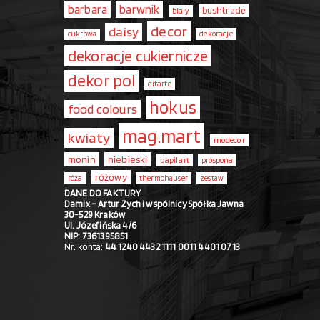
barbara
barwnik
bushtrade
biały
decor
daisy
dekoracje
cukrowa
dekoracje cukiernicze
dekor pol
ditarte
hokus
food colours
mag.mart
kwiaty
modecor
monin
niebieski
papilart
prospona
różowy
róża
thermohauser
zestaw
DANE DO FAKTURY
Damix – Artur Zych i wspólnicy Spółka Jawna
30-529 Kraków
Ul. Józefińska 4/6
NIP: 7361395851
Nr. konta:
44 1240 4432 1111 0011 4401 0713