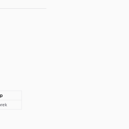
yp
rek