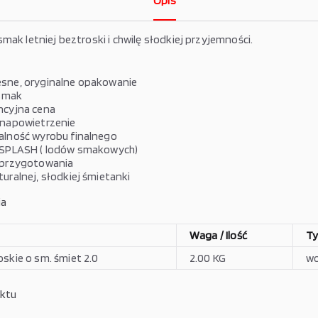
Opis
mak letniej beztroski i chwilę słodkiej przyjemności.
sne, oryginalne opakowanie
 smak
ncyjna cena
 napowietrzenie
lność wyrobu finalnego
 SPLASH ( lodów smakowych)
 przygotowania
uralnej, słodkiej śmietanki
ia
Waga / Ilość
T
skie o sm. śmiet 2.0
2.00 KG
wo
uktu