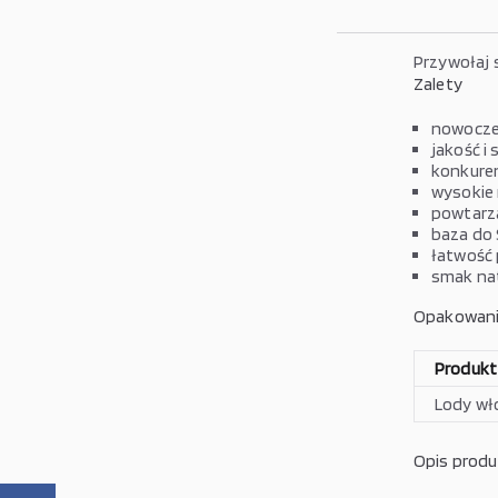
Przywołaj s
Zalety
nowocze
jakość i
konkure
wysokie
powtarza
baza do
łatwość
smak nat
Opakowan
Produkt
Lody
wło
Opis prod