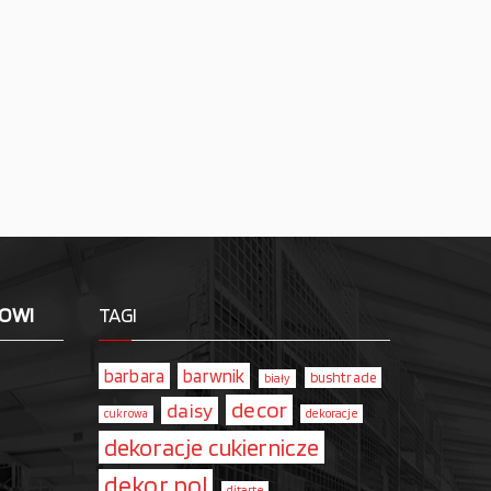
LOWI
TAGI
barbara
barwnik
bushtrade
biały
decor
daisy
dekoracje
cukrowa
dekoracje cukiernicze
dekor pol
ditarte