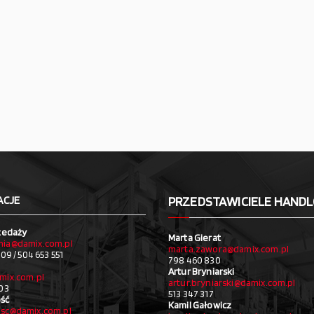
ACJE
PRZEDSTAWICIELE HAND
zedaży
Marta Gierat
ia@damix.com.pl
marta.zawora@damix.com.pl
09 / 504 653 551
798 460 830
Artur Bryniarski
mix.com.pl
artur.bryniarski@damix.com.pl
03
513 347 317
ść
Kamil Gałowicz
sc@damix.com.pl