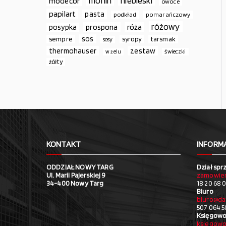
monin
niebieski
modecor
owoce
papilart
pasta
podkład
pomarańczowy
różowy
prospona
róża
posypka
sos
sempre
syropy
tarsmak
sosy
thermohauser
zestaw
świeczki
w żelu
żółty
KONTAKT
INFORM
ODDZIAŁ NOWY TARG
Dział spr
Ul. Marii Pajerskiej 9
zamowien
34-400 Nowy Targ
18 20 68 0
Biuro
biuro@da
507 064 5
Księgowo
ksiegowo