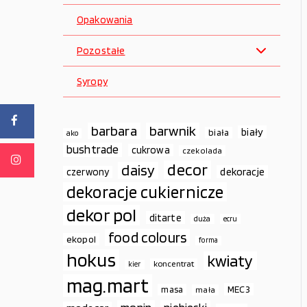
Opakowania
Pozostałe
Syropy
barbara
barwnik
biały
biała
ako
bushtrade
cukrowa
czekolada
decor
daisy
dekoracje
czerwony
dekoracje cukiernicze
dekor pol
ditarte
duża
ecru
food colours
ekopol
forma
hokus
kwiaty
koncentrat
kier
mag.mart
MEC3
masa
mała