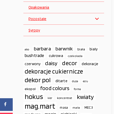
Opakowania
Pozostałe
Syropy
barbara
barwnik
biały
biała
ako
bushtrade
cukrowa
czekolada
decor
daisy
dekoracje
czerwony
dekoracje cukiernicze
dekor pol
ditarte
duża
ecru
food colours
ekopol
forma
hokus
kwiaty
koncentrat
kier
mag.mart
MEC3
masa
mała