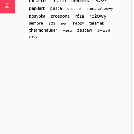
monin
niebieski
modecor
owoce
papilart
pasta
podkład
pomarańczowy
różowy
prospona
róża
posypka
sos
sempre
syropy
tarsmak
sosy
thermohauser
zestaw
świeczki
w żelu
żółty