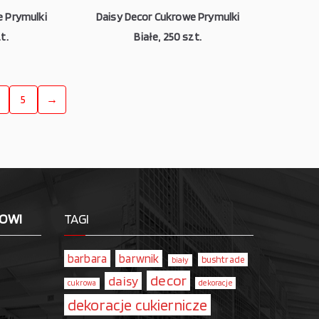
e Prymulki
Daisy Decor Cukrowe Prymulki
t.
Białe, 250 szt.
5
→
LOWI
TAGI
barbara
barwnik
bushtrade
biały
decor
daisy
dekoracje
cukrowa
dekoracje cukiernicze