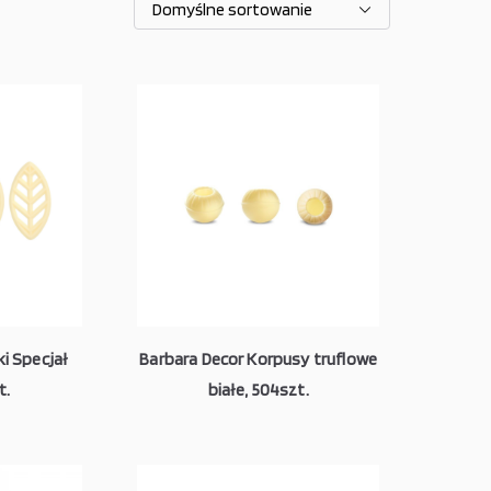
i Specjał
Barbara Decor Korpusy truflowe
t.
białe, 504szt.