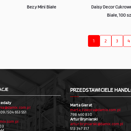
Bezy Mini Białe
Daisy Decor Cukrow
Białe, 100 sz
1
2
3
4
ACJE
PRZEDSTAWICIELE HAND
zedaży
Marta Gierat
ia@damix.com.pl
marta.zawora@damix.com.pl
09 / 504 653 551
798 460 830
Artur Bryniarski
mix.com.pl
artur.bryniarski@damix.com.pl
03
513 347 317
ść