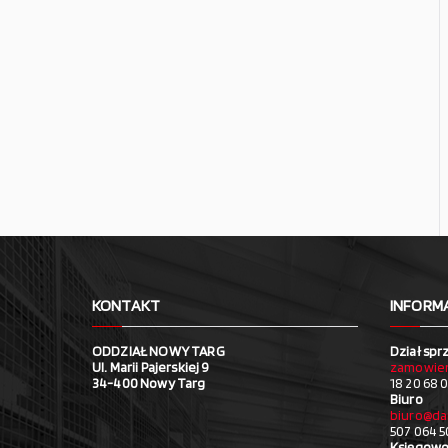
KONTAKT
INFORM
ODDZIAŁ NOWY TARG
Dział spr
Ul. Marii Pajerskiej 9
zamowien
34-400 Nowy Targ
18 20 68 0
Biuro
biuro@da
507 064 5
Księgowo