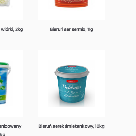
 wiórki, 2kg
Bieruń ser sermix, 11g
genizowany
Bieruń serek śmietankowy, 10kg
0kg