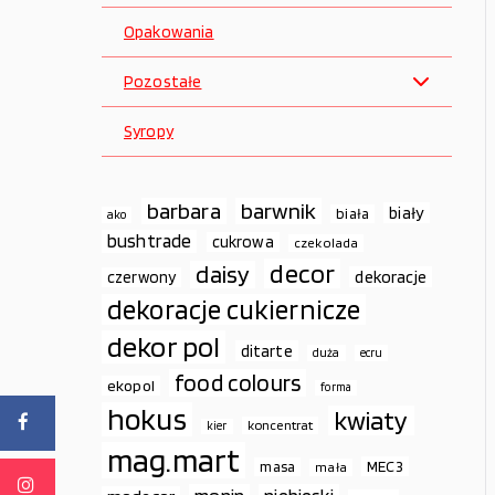
Opakowania
Pozostałe
Syropy
barbara
barwnik
biały
biała
ako
bushtrade
cukrowa
czekolada
decor
daisy
dekoracje
czerwony
dekoracje cukiernicze
dekor pol
ditarte
duża
ecru
food colours
ekopol
forma
hokus
kwiaty
koncentrat
kier
mag.mart
MEC3
masa
mała