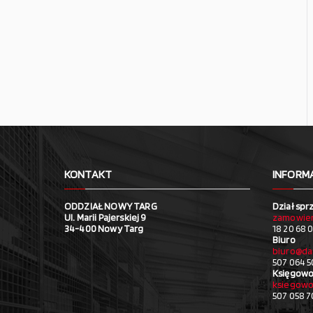
KONTAKT
INFORM
ODDZIAŁ NOWY TARG
Dział spr
Ul. Marii Pajerskiej 9
zamowien
34-400 Nowy Targ
18 20 68 0
Biuro
biuro@da
507 064 5
Księgowo
ksiegowo
507 058 