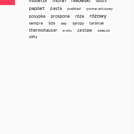
monin
niebieski
modecor
owoce
papilart
pasta
podkład
pomarańczowy
różowy
prospona
róża
posypka
sos
sempre
syropy
tarsmak
sosy
thermohauser
zestaw
świeczki
w żelu
żółty