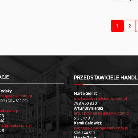
1
2
ACJE
PRZEDSTAWICIELE HAND
zedaży
Marta Gierat
ia@damix.com.pl
marta.zawora@damix.com.pl
09 / 504 653 551
798 460 830
Artur Bryniarski
mix.com.pl
artur.bryniarski@damix.com.pl
03
513 347 317
ść
Kamil Gałowicz
sc@damix.com.pl
kamil.galowicz@damix.com.pl
709
506 744 510
Marcin Zając