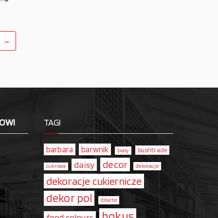
→
LOWI
TAGI
barbara
barwnik
bushtrade
biały
decor
daisy
dekoracje
cukrowa
dekoracje cukiernicze
dekor pol
ditarte
hokus
food colours