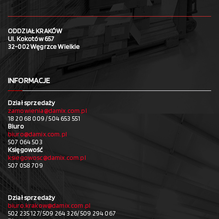
ODDZIAŁ KRAKÓW
Ul. Kokotów 657
32-002 Węgrzce Wielkie
INFORMACJE
Dział sprzedaży
zamowienia@damix.com.pl
18 20 68 009 / 504 653 551
Biuro
biuro@damix.com.pl
507 064 503
Księgowość
ksiegowosc@damix.com.pl
507 058 709
Dział sprzedaży
biuro.krakow@damix.com.pl
502 235 127/ 509 264 326/ 509 294 067