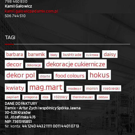
798 460 830
Kamil Gałowicz
kamil.galowicz@damix.com.pl
506 744 510
TAGI
daisy
barbara
barwnik
bushtrade
biały
cukrowa
dekoracje cukiernicze
decor
dekoracje
hokus
dekor pol
food colours
ditarte
mag.mart
kwiaty
monin
niebieski
modecor
różowy
papilart
prospona
róża
thermohauser
zestaw
DANE DO FAKTURY
Damix – Artur Zych i wspólnicy Spółka Jawna
30-529 Kraków
Ul. Józefińska 4/6
NIP: 7361395851
Nr. konta:
44 1240 4432 1111 0011 4401 0713