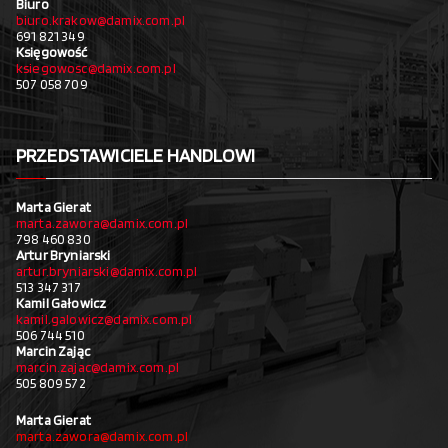
Biuro
biuro.krakow@damix.com.pl
691 821 349
Księgowość
ksiegowosc@damix.com.pl
507 058 709
PRZEDSTAWICIELE HANDLOWI
Marta Gierat
marta.zawora@damix.com.pl
798 460 830
Artur Bryniarski
artur.bryniarski@damix.com.pl
513 347 317
Kamil Gałowicz
kamil.galowicz@damix.com.pl
506 744 510
Marcin Zając
marcin.zajac@damix.com.pl
505 809 572
Marta Gierat
marta.zawora@damix.com.pl