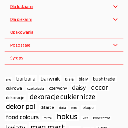
Dla lodziarni
Dla piekarni
Opakowania
Pozostałe
Syropy
barbara
barwnik
bushtrade
biały
biała
ako
decor
daisy
cukrowa
czerwony
czekolada
dekoracje cukiernicze
dekoracje
dekor pol
ditarte
ekopol
duża
ecru
hokus
food colours
koncentrat
forma
kier
mag.mart
kwiaty