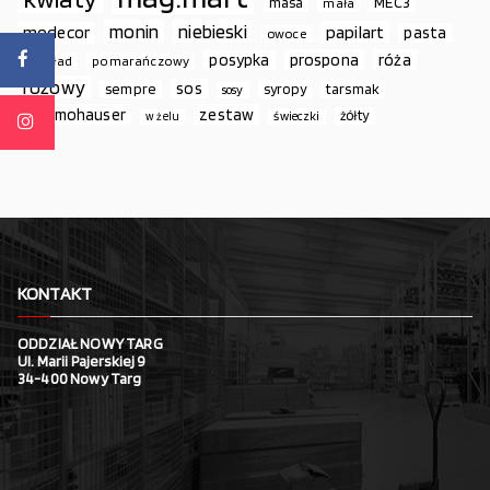
MEC3
masa
mała
monin
niebieski
papilart
modecor
pasta
owoce
prospona
róża
posypka
podkład
pomarańczowy
różowy
sos
sempre
syropy
tarsmak
sosy
thermohauser
zestaw
żółty
świeczki
w żelu
KONTAKT
ODDZIAŁ NOWY TARG
Ul. Marii Pajerskiej 9
34-400 Nowy Targ