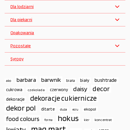
Dla lodziarni
Dla piekarni
Opakowania
Pozostałe
Syropy
barbara
barwnik
bushtrade
biały
biała
ako
decor
daisy
cukrowa
czerwony
czekolada
dekoracje cukiernicze
dekoracje
dekor pol
ditarte
ekopol
duża
ecru
hokus
food colours
koncentrat
forma
kier
mag.mart
kwiaty