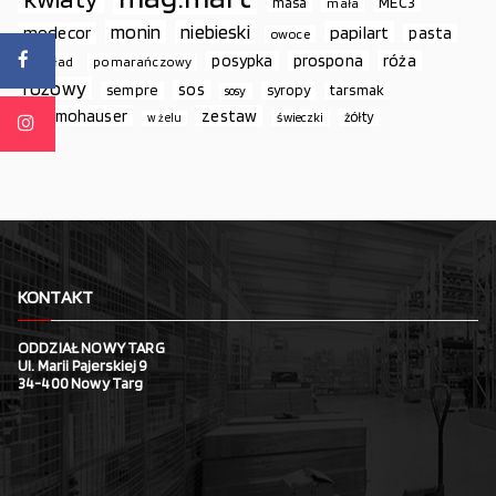
MEC3
masa
mała
monin
niebieski
papilart
modecor
pasta
owoce
prospona
róża
posypka
podkład
pomarańczowy
różowy
sos
sempre
syropy
tarsmak
sosy
thermohauser
zestaw
żółty
świeczki
w żelu
KONTAKT
ODDZIAŁ NOWY TARG
Ul. Marii Pajerskiej 9
34-400 Nowy Targ