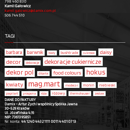
798 460 830
Kamil Gałowicz
kamil.galowicz@damix.com.pl
506 744 510
TAGI
daisy
barbara
barwnik
bushtrade
biały
cukrowa
dekoracje cukiernicze
decor
dekoracje
hokus
dekor pol
food colours
ditarte
mag.mart
kwiaty
monin
niebieski
modecor
różowy
papilart
prospona
róża
thermohauser
zestaw
DANE DO FAKTURY
Damix – Artur Zych i wspólnicy Spółka Jawna
30-529 Kraków
Ul. Józefińska 4/6
NIP: 7361395851
Nr. konta:
44 1240 4432 1111 0011 4401 0713