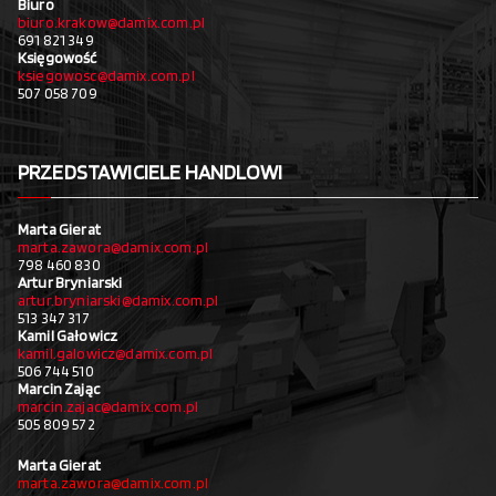
Biuro
biuro.krakow@damix.com.pl
691 821 349
Księgowość
ksiegowosc@damix.com.pl
507 058 709
PRZEDSTAWICIELE HANDLOWI
Marta Gierat
marta.zawora@damix.com.pl
798 460 830
Artur Bryniarski
artur.bryniarski@damix.com.pl
513 347 317
Kamil Gałowicz
kamil.galowicz@damix.com.pl
506 744 510
Marcin Zając
marcin.zajac@damix.com.pl
505 809 572
Marta Gierat
marta.zawora@damix.com.pl