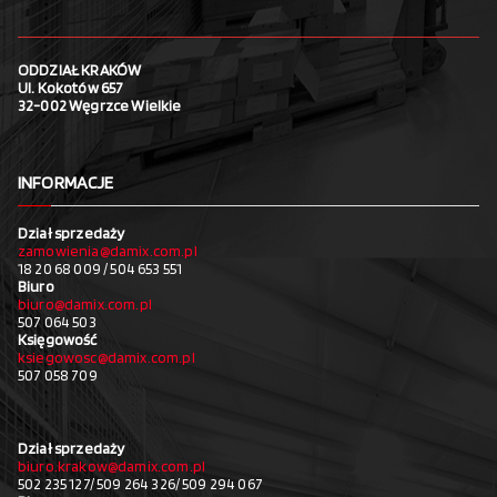
ODDZIAŁ KRAKÓW
Ul. Kokotów 657
32-002 Węgrzce Wielkie
INFORMACJE
Dział sprzedaży
zamowienia@damix.com.pl
18 20 68 009 / 504 653 551
Biuro
biuro@damix.com.pl
507 064 503
Księgowość
ksiegowosc@damix.com.pl
507 058 709
Dział sprzedaży
biuro.krakow@damix.com.pl
502 235 127/ 509 264 326/ 509 294 067