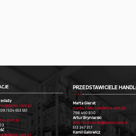
ACJE
PRZEDSTAWICIELE HAND
zedaży
Marta Gierat
ia@damix.com.pl
marta.zawora@damix.com.pl
09 / 504 653 551
798 460 830
Artur Bryniarski
mix.com.pl
artur.bryniarski@damix.com.pl
03
513 347 317
ść
Kamil Gałowicz
sc@damix.com.pl