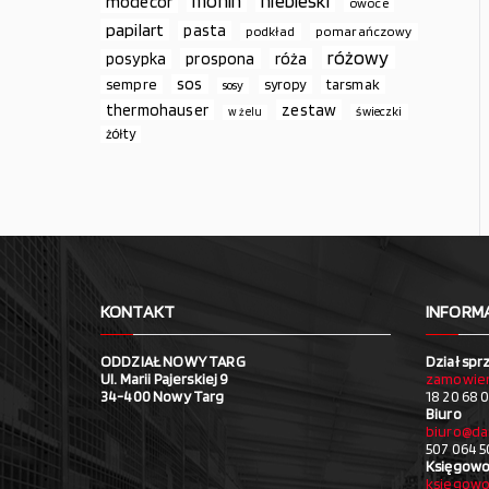
monin
niebieski
modecor
owoce
papilart
pasta
podkład
pomarańczowy
różowy
prospona
róża
posypka
sos
sempre
syropy
tarsmak
sosy
thermohauser
zestaw
świeczki
w żelu
żółty
KONTAKT
INFORM
ODDZIAŁ NOWY TARG
Dział spr
Ul. Marii Pajerskiej 9
zamowien
34-400 Nowy Targ
18 20 68 0
Biuro
biuro@da
507 064 5
Księgowo
ksiegowo