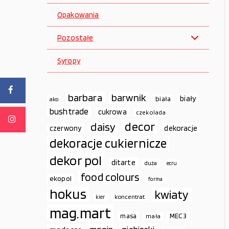
Opakowania
Pozostałe
Syropy
barbara
barwnik
biały
biała
ako
bushtrade
cukrowa
czekolada
decor
daisy
dekoracje
czerwony
dekoracje cukiernicze
dekor pol
ditarte
duża
ecru
food colours
ekopol
forma
hokus
kwiaty
koncentrat
kier
mag.mart
MEC3
masa
mała