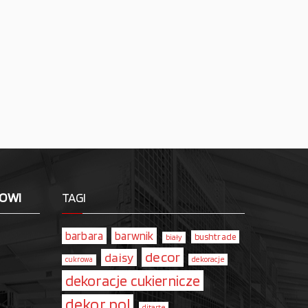
LOWI
TAGI
barbara
barwnik
bushtrade
biały
decor
daisy
dekoracje
cukrowa
dekoracje cukiernicze
dekor pol
ditarte