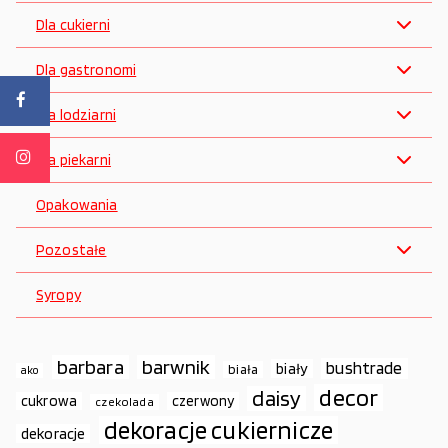
Dla cukierni
Dla gastronomi
Dla lodziarni
Dla piekarni
Opakowania
Pozostałe
Syropy
barbara
barwnik
bushtrade
biały
biała
ako
decor
daisy
cukrowa
czerwony
czekolada
dekoracje cukiernicze
dekoracje