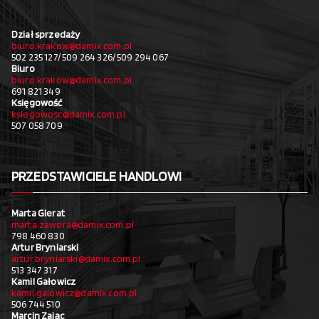
Dział sprzedaży
biuro.krakow@damix.com.pl
502 235 127/ 509 264 326/ 509 294 067
Biuro
biuro.krakow@damix.com.pl
691 821 349
Księgowość
ksiegowosc@damix.com.pl
507 058 709
PRZEDSTAWICIELE HANDLOWI
Marta Gierat
marta.zawora@damix.com.pl
798 460 830
Artur Bryniarski
artur.bryniarski@damix.com.pl
513 347 317
Kamil Gałowicz
kamil.galowicz@damix.com.pl
506 744 510
Marcin Zając