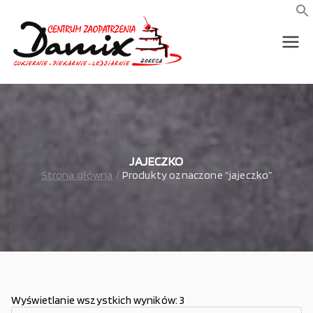
Przejdź
do
f
S
treści
wszystko dla piekarni,
Damix –
cukierni, lodziarni,
gastronomi
wszystko
dla
gastrono
JAJECZKO
Strona główna
Produkty oznaczone “jajeczko”
mii
Wyświetlanie wszystkich wyników: 3