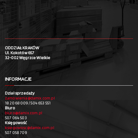
ODDZIAŁ KRAKÓW
Ul. Kokotów 657
32-002 Węgrzce Wielkie
INFORMACJE
Dział sprzedaży
zamowienia@damix.com.pl
18 20 68 009 / 504 653 551
Biuro
biuro@damix.com.pl
507 064 503
Księgowość
ksiegowosc@damix.com.pl
507 058 709