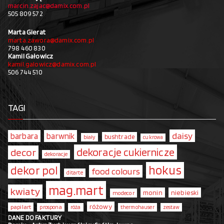
marcin.zajac@damix.com.pl
505 809 572
Marta Gierat
marta.zawora@damix.com.pl
798 460 830
Kamil Gałowicz
kamil.galowicz@damix.com.pl
506 744 510
TAGI
daisy
barbara
barwnik
bushtrade
biały
cukrowa
dekoracje cukiernicze
decor
dekoracje
hokus
dekor pol
food colours
ditarte
mag.mart
kwiaty
monin
niebieski
modecor
różowy
papilart
prospona
róża
thermohauser
zestaw
DANE DO FAKTURY