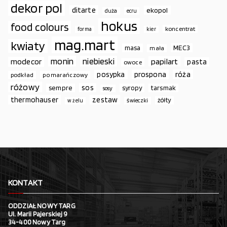
dekor pol
ditarte
ekopol
duża
ecru
hokus
food colours
koncentrat
forma
kier
mag.mart
kwiaty
MEC3
masa
mała
monin
niebieski
papilart
modecor
pasta
owoce
prospona
róża
posypka
podkład
pomarańczowy
różowy
sos
sempre
syropy
tarsmak
sosy
thermohauser
zestaw
żółty
świeczki
w żelu
KONTAKT
ODDZIAŁ NOWY TARG
Ul. Marii Pajerskiej 9
34-400 Nowy Targ