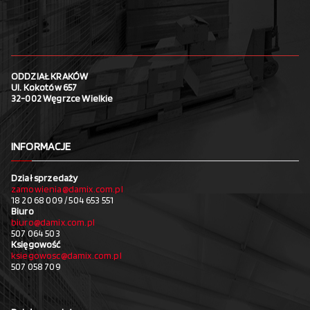
ODDZIAŁ KRAKÓW
Ul. Kokotów 657
32-002 Węgrzce Wielkie
INFORMACJE
Dział sprzedaży
zamowienia@damix.com.pl
18 20 68 009 / 504 653 551
Biuro
biuro@damix.com.pl
507 064 503
Księgowość
ksiegowosc@damix.com.pl
507 058 709