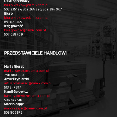
Dział sprzedaży
biuro.krakow@damix.com.pl
502 235 127/ 509 264 326/ 509 294 067
Biuro
biuro.krakow@damix.com.pl
691 821 349
Księgowość
ksiegowosc@damix.com.pl
507 058 709
PRZEDSTAWICIELE HANDLOWI
Marta Gierat
marta.zawora@damix.com.pl
798 460 830
Artur Bryniarski
artur.bryniarski@damix.com.pl
513 347 317
Kamil Gałowicz
kamil.galowicz@damix.com.pl
506 744 510
Marcin Zając
marcin.zajac@damix.com.pl
505 809 572