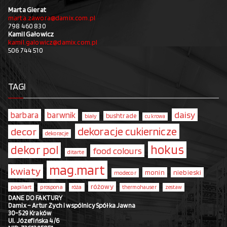
Marta Gierat
marta.zawora@damix.com.pl
798 460 830
Kamil Gałowicz
kamil.galowicz@damix.com.pl
506 744 510
TAGI
daisy
barbara
barwnik
bushtrade
biały
cukrowa
dekoracje cukiernicze
decor
dekoracje
hokus
dekor pol
food colours
ditarte
mag.mart
kwiaty
monin
niebieski
modecor
różowy
papilart
prospona
róża
thermohauser
zestaw
DANE DO FAKTURY
Damix – Artur Zych i wspólnicy Spółka Jawna
30-529 Kraków
Ul. Józefińska 4/6