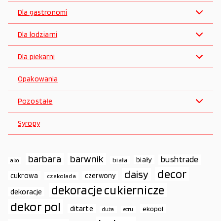
Dla gastronomi
Dla lodziarni
Dla piekarni
Opakowania
Pozostałe
Syropy
barbara
barwnik
bushtrade
biały
biała
ako
decor
daisy
cukrowa
czerwony
czekolada
dekoracje cukiernicze
dekoracje
dekor pol
ditarte
ekopol
duża
ecru