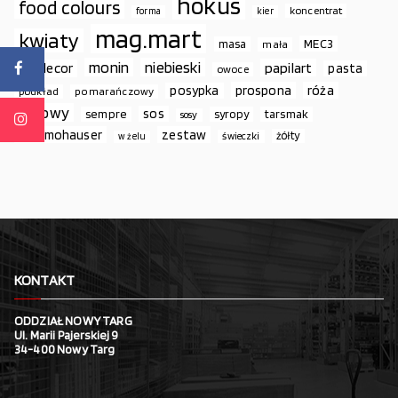
hokus
food colours
koncentrat
forma
kier
mag.mart
kwiaty
MEC3
masa
mała
monin
niebieski
papilart
modecor
pasta
owoce
prospona
róża
posypka
podkład
pomarańczowy
różowy
sos
sempre
syropy
tarsmak
sosy
thermohauser
zestaw
żółty
świeczki
w żelu
KONTAKT
ODDZIAŁ NOWY TARG
Ul. Marii Pajerskiej 9
34-400 Nowy Targ