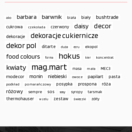
barbara
barwnik
bushtrade
biały
biała
ako
decor
daisy
cukrowa
czerwony
czekolada
dekoracje cukiernicze
dekoracje
dekor pol
ditarte
ekopol
duża
ecru
hokus
food colours
koncentrat
forma
kier
mag.mart
kwiaty
MEC3
masa
mała
monin
niebieski
papilart
modecor
pasta
owoce
prospona
róża
posypka
podkład
pomarańczowy
różowy
sos
sempre
syropy
tarsmak
sosy
thermohauser
zestaw
żółty
świeczki
w żelu