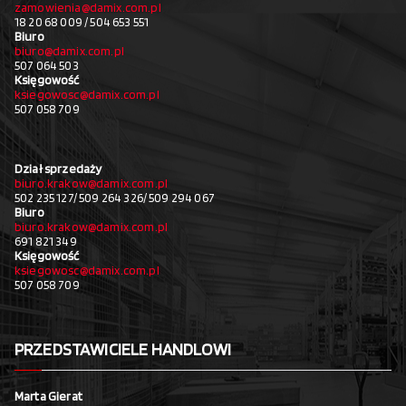
zamowienia@damix.com.pl
18 20 68 009 / 504 653 551
Biuro
biuro@damix.com.pl
507 064 503
Księgowość
ksiegowosc@damix.com.pl
507 058 709
Dział sprzedaży
biuro.krakow@damix.com.pl
502 235 127/ 509 264 326/ 509 294 067
Biuro
biuro.krakow@damix.com.pl
691 821 349
Księgowość
ksiegowosc@damix.com.pl
507 058 709
PRZEDSTAWICIELE HANDLOWI
Marta Gierat