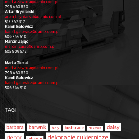
marta.zawora@damix.com.pl
798 460 830
Artur Bryniarski
artur.bryniarski@damix.com.pl
513 347 317
Kamil Gałowicz
kamil.galowicz@damix.com.pl
506 744 510
Marcin Zając
marcin.zajac@damix.com.pl
505 809 572
Marta Gierat
marta.zawora@damix.com.pl
798 460 830
Kamil Gałowicz
kamil.galowicz@damix.com.pl
506 744 510
TAGI
daisy
barbara
barwnik
bushtrade
biały
cukrowa
dekoracje cukiernicze
decor
dekoracje