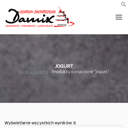
Przejdź
do
f
S
treści
wszystko dla piekarni,
Damix –
cukierni, lodziarni,
gastronomi
wszystko
dla
gastrono
JOGURT
Strona główna
Produkty oznaczone “jogurt”
mii
Wyświetlanie wszystkich wyników: 6