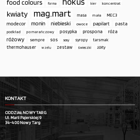
hokus
food colours
koncentrat
forma
kier
mag.mart
kwiaty
MEC3
masa
mała
monin
niebieski
papilart
modecor
pasta
owoce
prospona
róża
posypka
podkład
pomarańczowy
różowy
sos
sempre
syropy
tarsmak
sosy
thermohauser
zestaw
żółty
świeczki
w żelu
KONTAKT
ODDZIAŁ NOWY TARG
Ul. Marii Pajerskiej 9
34-400 Nowy Targ