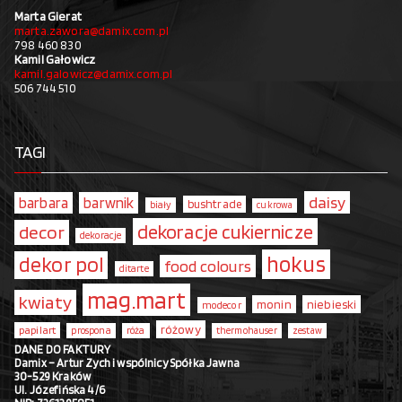
Marta Gierat
marta.zawora@damix.com.pl
798 460 830
Kamil Gałowicz
kamil.galowicz@damix.com.pl
506 744 510
TAGI
daisy
barbara
barwnik
bushtrade
biały
cukrowa
dekoracje cukiernicze
decor
dekoracje
hokus
dekor pol
food colours
ditarte
mag.mart
kwiaty
monin
niebieski
modecor
różowy
papilart
prospona
róża
thermohauser
zestaw
DANE DO FAKTURY
Damix – Artur Zych i wspólnicy Spółka Jawna
30-529 Kraków
Ul. Józefińska 4/6