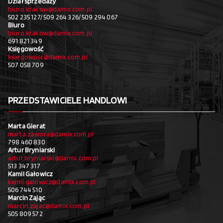
Dział sprzedaży
biuro.krakow@damix.com.pl
502 235 127/ 509 264 326/ 509 294 067
Biuro
biuro.krakow@damix.com.pl
691 821 349
Księgowość
ksiegowosc@damix.com.pl
507 058 709
PRZEDSTAWICIELE HANDLOWI
Marta Gierat
marta.zawora@damix.com.pl
798 460 830
Artur Bryniarski
artur.bryniarski@damix.com.pl
513 347 317
Kamil Gałowicz
kamil.galowicz@damix.com.pl
506 744 510
Marcin Zając
marcin.zajac@damix.com.pl
505 809 572