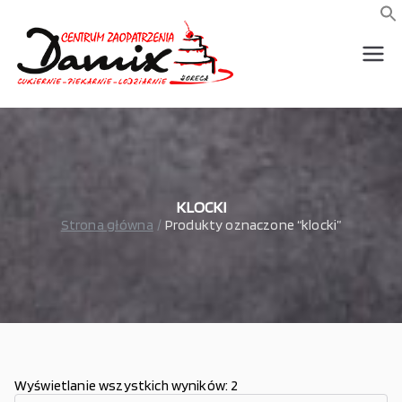
Przejdź
do
f
S
treści
wszystko dla piekarni,
Damix –
cukierni, lodziarni,
gastronomi
wszystko
dla
gastrono
KLOCKI
Strona główna
Produkty oznaczone “klocki”
mii
Wyświetlanie wszystkich wyników: 2