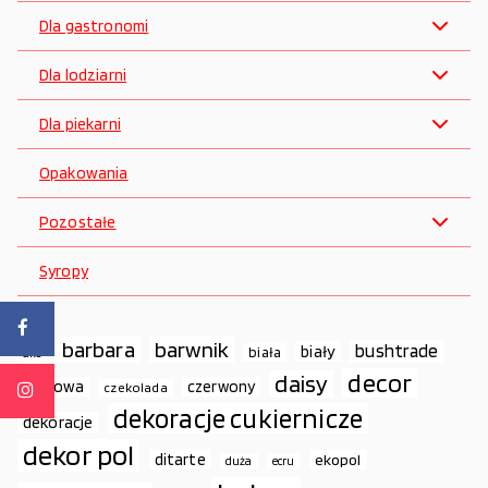
Dla gastronomi
Dla lodziarni
Dla piekarni
Opakowania
Pozostałe
Syropy
barbara
barwnik
bushtrade
biały
biała
ako
decor
daisy
cukrowa
czerwony
czekolada
dekoracje cukiernicze
dekoracje
dekor pol
ditarte
ekopol
duża
ecru