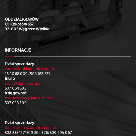
ODDZIAŁ KRAKÓW
Ul. Kokotów 657
32-002 Węgrzce Wielkie
INFORMACJE
Dział sprzedaży
zamowienia@damix.com.pl
18 20 68 009 / 504 653 551
Biuro
biuro@damix.com.pl
507 064 503
Księgowość
ksiegowosc@damix.com.pl
507 058 709
Dział sprzedaży
biuro.krakow@damix.com.pl
502 235 127/ 509 264 326/ 509 294 067