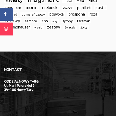
MEC3
masa
mała
monin
niebieski
papilart
modecor
pasta
owoce
prospona
róża
posypka
podkład
pomarańczowy
różowy
sos
sempre
syropy
tarsmak
sosy
thermohauser
zestaw
żółty
świeczki
w żelu
KONTAKT
ODDZIAŁ NOWY TARG
Ul. Marii Pajerskiej 9
34-400 Nowy Targ