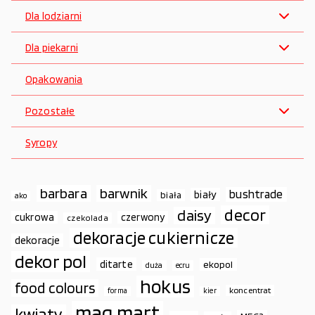
Dla lodziarni
Dla piekarni
Opakowania
Pozostałe
Syropy
barbara
barwnik
bushtrade
biały
biała
ako
decor
daisy
cukrowa
czerwony
czekolada
dekoracje cukiernicze
dekoracje
dekor pol
ditarte
ekopol
duża
ecru
hokus
food colours
koncentrat
forma
kier
mag.mart
kwiaty