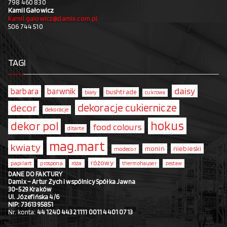
798 460 830
Kamil Gałowicz
kamil.galowicz@damix.com.pl
506 744 510
TAGI
daisy
barbara
barwnik
bushtrade
biały
cukrowa
dekoracje cukiernicze
decor
dekoracje
hokus
dekor pol
food colours
ditarte
mag.mart
kwiaty
monin
niebieski
modecor
różowy
papilart
prospona
róża
thermohauser
zestaw
DANE DO FAKTURY
Damix – Artur Zych i wspólnicy Spółka Jawna
30-529 Kraków
Ul. Józefińska 4/6
NIP: 7361395851
Nr. konta:
44 1240 4432 1111 0011 4401 0713