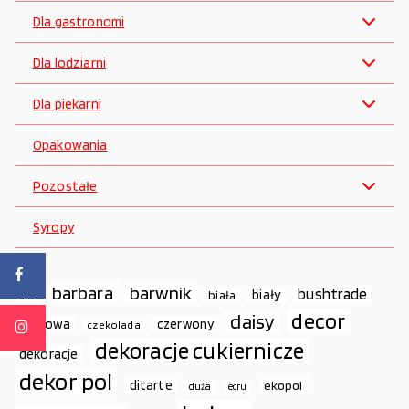
Dla gastronomi
Dla lodziarni
Dla piekarni
Opakowania
Pozostałe
Syropy
barbara
barwnik
bushtrade
biały
biała
ako
decor
daisy
cukrowa
czerwony
czekolada
dekoracje cukiernicze
dekoracje
dekor pol
ditarte
ekopol
duża
ecru