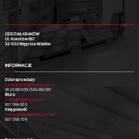
ODDZIAŁ KRAKÓW
Ul. Kokotów 657
32-002 Węgrzce Wielkie
INFORMACJE
Dział sprzedaży
zamowienia@damix.com.pl
18 20 68 009 / 504 653 551
Biuro
biuro@damix.com.pl
507 064 503
Księgowość
ksiegowosc@damix.com.pl
507 058 709