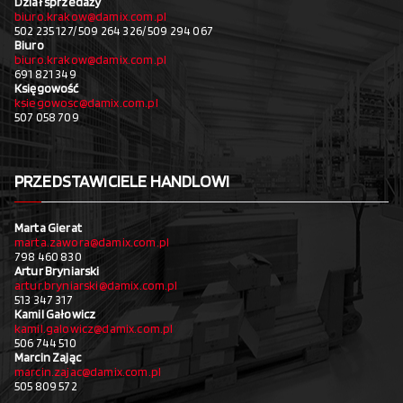
Dział sprzedaży
biuro.krakow@damix.com.pl
502 235 127/ 509 264 326/ 509 294 067
Biuro
biuro.krakow@damix.com.pl
691 821 349
Księgowość
ksiegowosc@damix.com.pl
507 058 709
PRZEDSTAWICIELE HANDLOWI
Marta Gierat
marta.zawora@damix.com.pl
798 460 830
Artur Bryniarski
artur.bryniarski@damix.com.pl
513 347 317
Kamil Gałowicz
kamil.galowicz@damix.com.pl
506 744 510
Marcin Zając
marcin.zajac@damix.com.pl
505 809 572