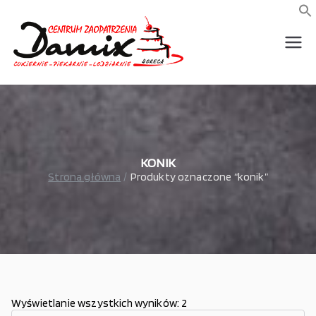
Przejdź
do
f
S
treści
wszystko dla piekarni,
Damix –
cukierni, lodziarni,
gastronomi
wszystko
dla
gastrono
KONIK
Strona główna
Produkty oznaczone “konik”
mii
Wyświetlanie wszystkich wyników: 2