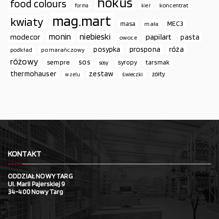
hokus
food colours
koncentrat
forma
kier
mag.mart
kwiaty
MEC3
masa
mała
monin
niebieski
papilart
modecor
pasta
owoce
prospona
róża
posypka
podkład
pomarańczowy
różowy
sos
sempre
syropy
tarsmak
sosy
thermohauser
zestaw
żółty
świeczki
w żelu
KONTAKT
ODDZIAŁ NOWY TARG
Ul. Marii Pajerskiej 9
34-400 Nowy Targ