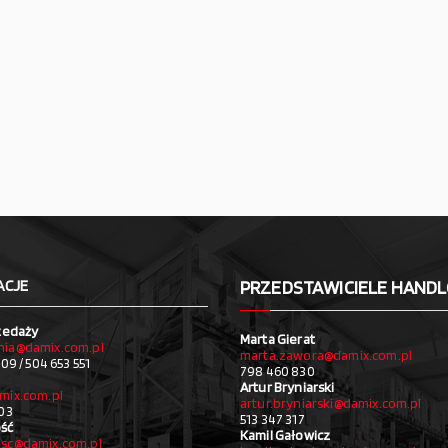
ACJE
PRZEDSTAWICIELE HAND
zedaży
Marta Gierat
ia@damix.com.pl
marta.zawora@damix.com.pl
09 / 504 653 551
798 460 830
Artur Bryniarski
mix.com.pl
artur.bryniarski@damix.com.pl
03
513 347 317
ść
Kamil Gałowicz
sc@damix.com.pl