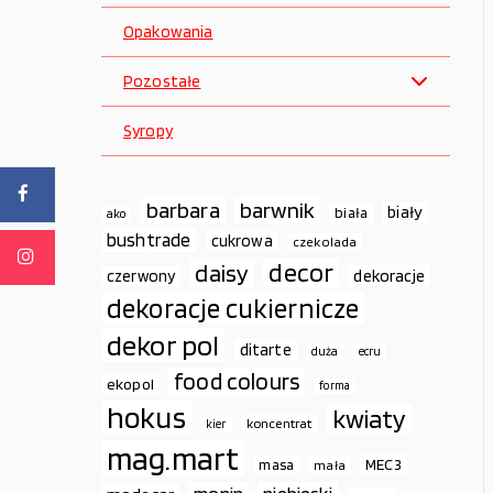
Opakowania
Pozostałe
Syropy
barbara
barwnik
biały
biała
ako
bushtrade
cukrowa
czekolada
decor
daisy
dekoracje
czerwony
dekoracje cukiernicze
dekor pol
ditarte
duża
ecru
food colours
ekopol
forma
hokus
kwiaty
koncentrat
kier
mag.mart
MEC3
masa
mała