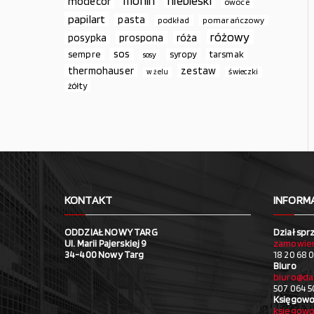
monin
niebieski
modecor
owoce
papilart
pasta
podkład
pomarańczowy
różowy
prospona
róża
posypka
sos
sempre
syropy
tarsmak
sosy
thermohauser
zestaw
świeczki
w żelu
żółty
KONTAKT
INFORM
ODDZIAŁ NOWY TARG
Dział spr
Ul. Marii Pajerskiej 9
zamowien
34-400 Nowy Targ
18 20 68 0
Biuro
biuro@da
507 064 5
Księgowo
ksiegowo