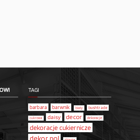
LOWI
TAGI
barbara
barwnik
bushtrade
biały
decor
daisy
dekoracje
cukrowa
dekoracje cukiernicze
dekor pol
ditarte