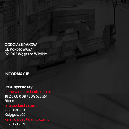
ODDZIAŁ KRAKÓW
Ul. Kokotów 657
32-002 Węgrzce Wielkie
INFORMACJE
Dział sprzedaży
zamowienia@damix.com.pl
18 20 68 009 / 504 653 551
Biuro
biuro@damix.com.pl
507 064 503
Księgowość
ksiegowosc@damix.com.pl
507 058 709