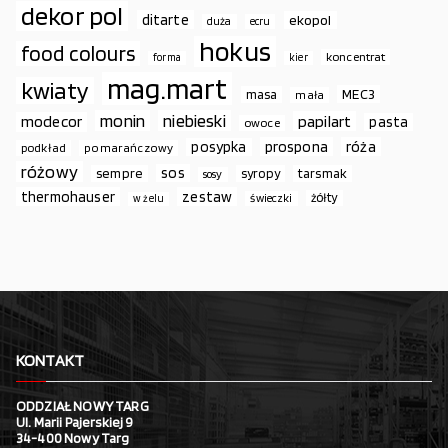
dekor pol
ditarte
ekopol
duża
ecru
hokus
food colours
koncentrat
forma
kier
mag.mart
kwiaty
MEC3
masa
mała
monin
niebieski
papilart
modecor
pasta
owoce
prospona
róża
posypka
podkład
pomarańczowy
różowy
sos
sempre
syropy
tarsmak
sosy
thermohauser
zestaw
żółty
świeczki
w żelu
KONTAKT
ODDZIAŁ NOWY TARG
Ul. Marii Pajerskiej 9
34-400 Nowy Targ