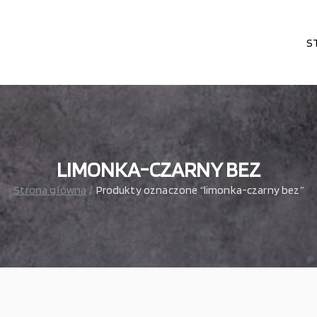
S
karni, cukierni, lodziarni, gastronomi
– wszystko dla gastronomi
LIMONKA-CZARNY BEZ
Strona główna
Produkty oznaczone “limonka-czarny bez”