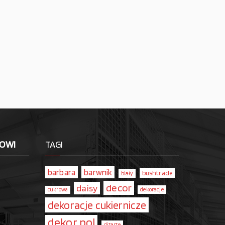
LOWI
TAGI
barbara
barwnik
bushtrade
biały
decor
daisy
dekoracje
cukrowa
dekoracje cukiernicze
dekor pol
ditarte