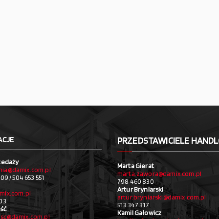
ACJE
PRZEDSTAWICIELE HAND
zedaży
Marta Gierat
ia@damix.com.pl
marta.zawora@damix.com.pl
09 / 504 653 551
798 460 830
Artur Bryniarski
mix.com.pl
artur.bryniarski@damix.com.pl
03
513 347 317
ść
Kamil Gałowicz
sc@damix.com.pl