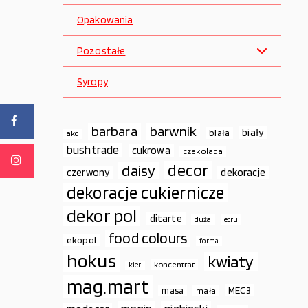
Opakowania
Pozostałe
Syropy
barbara
barwnik
biały
biała
ako
bushtrade
cukrowa
czekolada
decor
daisy
dekoracje
czerwony
dekoracje cukiernicze
dekor pol
ditarte
duża
ecru
food colours
ekopol
forma
hokus
kwiaty
koncentrat
kier
mag.mart
MEC3
masa
mała