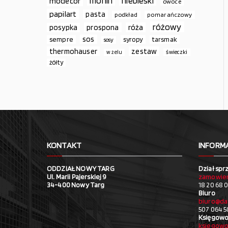
monin
niebieski
modecor
owoce
papilart
pasta
podkład
pomarańczowy
różowy
prospona
róża
posypka
sos
sempre
syropy
tarsmak
sosy
thermohauser
zestaw
świeczki
w żelu
żółty
KONTAKT
INFORM
ODDZIAŁ NOWY TARG
Dział spr
Ul. Marii Pajerskiej 9
zamowien
34-400 Nowy Targ
18 20 68 0
Biuro
biuro@da
507 064 5
Księgowo
ksiegowo