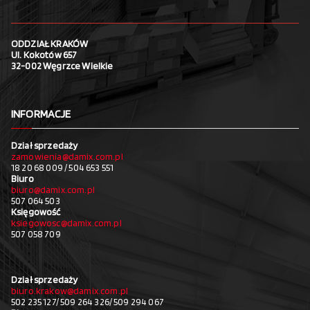
ODDZIAŁ KRAKÓW
Ul. Kokotów 657
32-002 Węgrzce Wielkie
INFORMACJE
Dział sprzedaży
zamowienia@damix.com.pl
18 20 68 009 / 504 653 551
Biuro
biuro@damix.com.pl
507 064 503
Księgowość
ksiegowosc@damix.com.pl
507 058 709
Dział sprzedaży
biuro.krakow@damix.com.pl
502 235 127/ 509 264 326/ 509 294 067