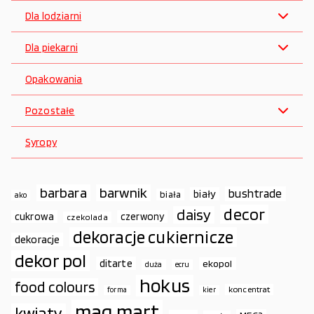
Dla lodziarni
Dla piekarni
Opakowania
Pozostałe
Syropy
barbara
barwnik
bushtrade
biały
biała
ako
decor
daisy
cukrowa
czerwony
czekolada
dekoracje cukiernicze
dekoracje
dekor pol
ditarte
ekopol
duża
ecru
hokus
food colours
koncentrat
forma
kier
mag.mart
kwiaty