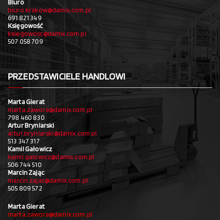
Biuro
biuro.krakow@damix.com.pl
691 821 349
Księgowość
ksiegowosc@damix.com.pl
507 058 709
PRZEDSTAWICIELE HANDLOWI
Marta Gierat
marta.zawora@damix.com.pl
798 460 830
Artur Bryniarski
artur.bryniarski@damix.com.pl
513 347 317
Kamil Gałowicz
kamil.galowicz@damix.com.pl
506 744 510
Marcin Zając
marcin.zajac@damix.com.pl
505 809 572
Marta Gierat
marta.zawora@damix.com.pl