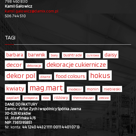
798 460 830
Kamil Gałowicz
kamil.galowicz@damix.com.pl
506 744 510
TAGI
daisy
barbara
barwnik
bushtrade
biały
cukrowa
dekoracje cukiernicze
decor
dekoracje
hokus
dekor pol
food colours
ditarte
mag.mart
kwiaty
monin
niebieski
modecor
różowy
papilart
prospona
róża
thermohauser
zestaw
DANE DO FAKTURY
Damix – Artur Zych i wspólnicy Spółka Jawna
30-529 Kraków
Ul. Józefińska 4/6
NIP: 7361395851
Nr. konta:
44 1240 4432 1111 0011 4401 0713