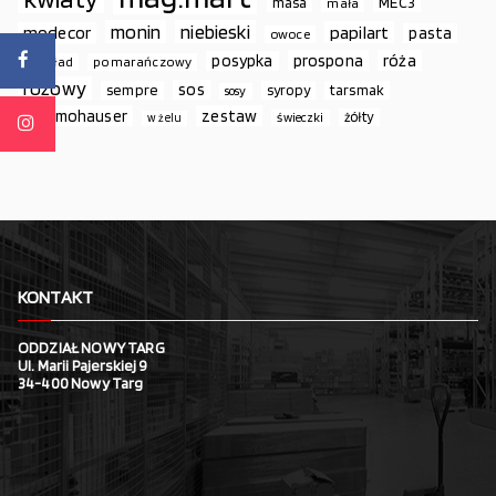
MEC3
masa
mała
monin
niebieski
papilart
modecor
pasta
owoce
prospona
róża
posypka
podkład
pomarańczowy
różowy
sos
sempre
syropy
tarsmak
sosy
thermohauser
zestaw
żółty
świeczki
w żelu
KONTAKT
ODDZIAŁ NOWY TARG
Ul. Marii Pajerskiej 9
34-400 Nowy Targ