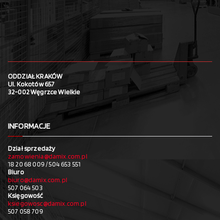
ODDZIAŁ KRAKÓW
Ul. Kokotów 657
32-002 Węgrzce Wielkie
INFORMACJE
Dział sprzedaży
zamowienia@damix.com.pl
18 20 68 009 / 504 653 551
Biuro
biuro@damix.com.pl
507 064 503
Księgowość
ksiegowosc@damix.com.pl
507 058 709