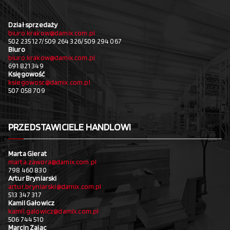
Dział sprzedaży
biuro.krakow@damix.com.pl
502 235 127/ 509 264 326/ 509 294 067
Biuro
biuro.krakow@damix.com.pl
691 821 349
Księgowość
ksiegowosc@damix.com.pl
507 058 709
PRZEDSTAWICIELE HANDLOWI
Marta Gierat
marta.zawora@damix.com.pl
798 460 830
Artur Bryniarski
artur.bryniarski@damix.com.pl
513 347 317
Kamil Gałowicz
kamil.galowicz@damix.com.pl
506 744 510
Marcin Zając