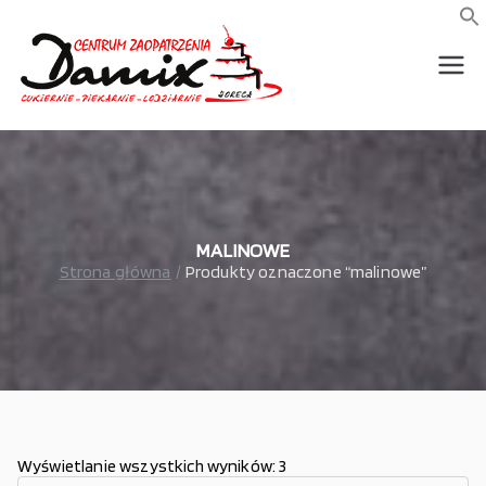
Przejdź
do
f
S
treści
wszystko dla piekarni,
Damix –
cukierni, lodziarni,
gastronomi
wszystko
dla
gastrono
MALINOWE
Strona główna
Produkty oznaczone “malinowe”
mii
Wyświetlanie wszystkich wyników: 3