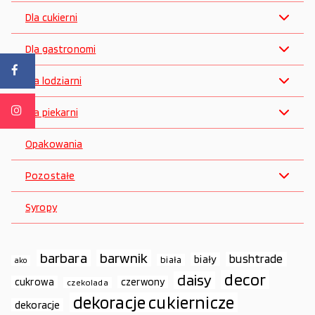
Dla cukierni
Dla gastronomi
Dla lodziarni
Dla piekarni
Opakowania
Pozostałe
Syropy
barbara
barwnik
bushtrade
biały
biała
ako
decor
daisy
cukrowa
czerwony
czekolada
dekoracje cukiernicze
dekoracje