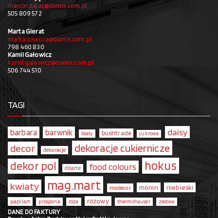
marcin.zajac@damix.com.pl
505 809 572
Marta Gierat
marta.zawora@damix.com.pl
798 460 830
Kamil Gałowicz
kamil.galowicz@damix.com.pl
506 744 510
TAGI
daisy
barbara
barwnik
bushtrade
biały
cukrowa
dekoracje cukiernicze
decor
dekoracje
hokus
dekor pol
food colours
ditarte
mag.mart
kwiaty
monin
niebieski
modecor
różowy
papilart
prospona
róża
thermohauser
zestaw
DANE DO FAKTURY