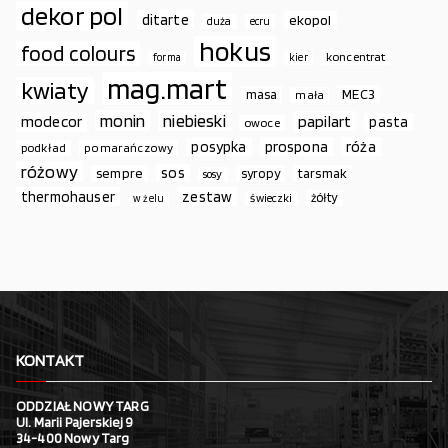
dekor pol
ditarte
ekopol
duża
ecru
hokus
food colours
koncentrat
forma
kier
mag.mart
kwiaty
MEC3
masa
mała
monin
niebieski
papilart
modecor
pasta
owoce
prospona
róża
posypka
podkład
pomarańczowy
różowy
sos
sempre
syropy
tarsmak
sosy
thermohauser
zestaw
żółty
świeczki
w żelu
KONTAKT
ODDZIAŁ NOWY TARG
Ul. Marii Pajerskiej 9
34-400 Nowy Targ