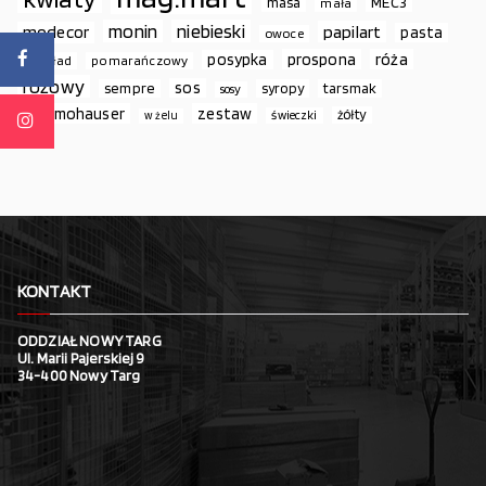
MEC3
masa
mała
monin
niebieski
papilart
modecor
pasta
owoce
prospona
róża
posypka
podkład
pomarańczowy
różowy
sos
sempre
syropy
tarsmak
sosy
thermohauser
zestaw
żółty
świeczki
w żelu
KONTAKT
ODDZIAŁ NOWY TARG
Ul. Marii Pajerskiej 9
34-400 Nowy Targ