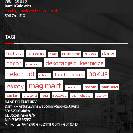
798 460 830
Kamil Gałowicz
kamil.galowicz@damix.com.pl
506 744 510
TAGI
daisy
barbara
barwnik
bushtrade
biały
cukrowa
dekoracje cukiernicze
decor
dekoracje
hokus
dekor pol
food colours
ditarte
mag.mart
kwiaty
monin
niebieski
modecor
różowy
papilart
prospona
róża
thermohauser
zestaw
DANE DO FAKTURY
Damix – Artur Zych i wspólnicy Spółka Jawna
30-529 Kraków
Ul. Józefińska 4/6
NIP: 7361395851
Nr. konta:
44 1240 4432 1111 0011 4401 0713