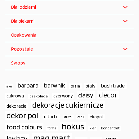
Dla lodziarni
Dla piekarni
Opakowania
Pozostałe
Syropy
barbara
barwnik
bushtrade
biały
biała
ako
decor
daisy
cukrowa
czerwony
czekolada
dekoracje cukiernicze
dekoracje
dekor pol
ditarte
ekopol
duża
ecru
hokus
food colours
koncentrat
forma
kier
mag.mart
kwiaty