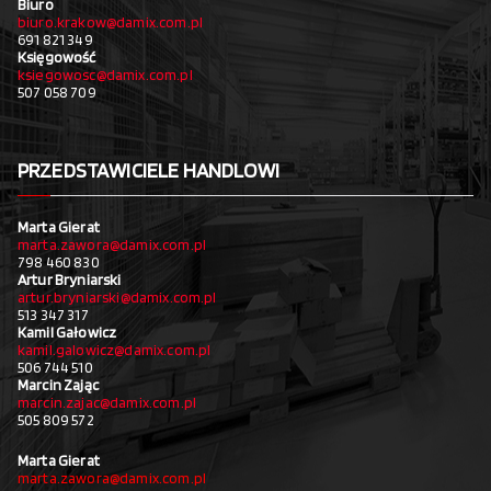
Biuro
biuro.krakow@damix.com.pl
691 821 349
Księgowość
ksiegowosc@damix.com.pl
507 058 709
PRZEDSTAWICIELE HANDLOWI
Marta Gierat
marta.zawora@damix.com.pl
798 460 830
Artur Bryniarski
artur.bryniarski@damix.com.pl
513 347 317
Kamil Gałowicz
kamil.galowicz@damix.com.pl
506 744 510
Marcin Zając
marcin.zajac@damix.com.pl
505 809 572
Marta Gierat
marta.zawora@damix.com.pl