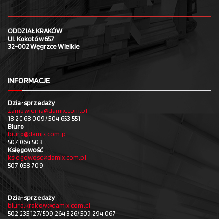
ODDZIAŁ KRAKÓW
Ul. Kokotów 657
32-002 Węgrzce Wielkie
INFORMACJE
Dział sprzedaży
zamowienia@damix.com.pl
18 20 68 009 / 504 653 551
Biuro
biuro@damix.com.pl
507 064 503
Księgowość
ksiegowosc@damix.com.pl
507 058 709
Dział sprzedaży
biuro.krakow@damix.com.pl
502 235 127/ 509 264 326/ 509 294 067