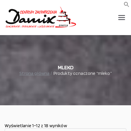
Przejdź
do
f
S
treści
wszystko dla piekarni,
Damix –
cukierni, lodziarni,
gastronomi
wszystko
dla
gastrono
MLEKO
Strona główna
Produkty oznaczone “mleko”
mii
Wyświetlanie 1–12 z 18 wyników