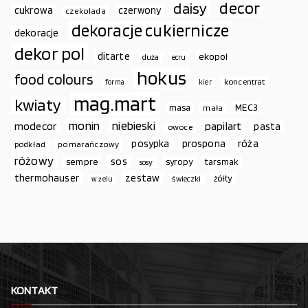
decor
daisy
cukrowa
czerwony
czekolada
dekoracje cukiernicze
dekoracje
dekor pol
ditarte
ekopol
duża
ecru
hokus
food colours
koncentrat
forma
kier
mag.mart
kwiaty
MEC3
masa
mała
monin
niebieski
papilart
modecor
pasta
owoce
prospona
róża
posypka
podkład
pomarańczowy
różowy
sos
sempre
syropy
tarsmak
sosy
thermohauser
zestaw
żółty
świeczki
w żelu
KONTAKT