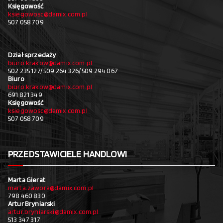
Księgowość
ksiegowosc@damix.com.pl
507 058 709
Dział sprzedaży
biuro.krakow@damix.com.pl
502 235 127/ 509 264 326/ 509 294 067
Biuro
biuro.krakow@damix.com.pl
691 821 349
Księgowość
ksiegowosc@damix.com.pl
507 058 709
PRZEDSTAWICIELE HANDLOWI
Marta Gierat
marta.zawora@damix.com.pl
798 460 830
Artur Bryniarski
artur.bryniarski@damix.com.pl
513 347 317