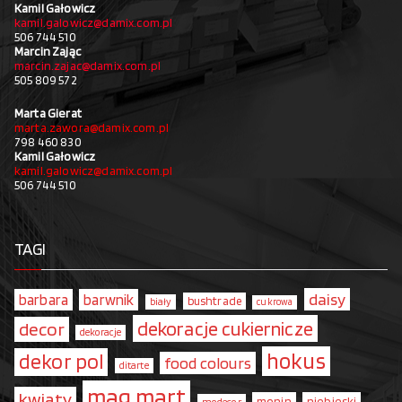
Kamil Gałowicz
kamil.galowicz@damix.com.pl
506 744 510
Marcin Zając
marcin.zajac@damix.com.pl
505 809 572
Marta Gierat
marta.zawora@damix.com.pl
798 460 830
Kamil Gałowicz
kamil.galowicz@damix.com.pl
506 744 510
TAGI
daisy
barbara
barwnik
bushtrade
biały
cukrowa
dekoracje cukiernicze
decor
dekoracje
hokus
dekor pol
food colours
ditarte
mag.mart
kwiaty
monin
niebieski