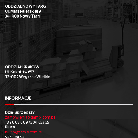
ODDZIAŁ NOWY TARG
Ul. Marii Pajerskiej 9
34-400 Nowy Targ
ODDZIAŁ KRAKÓW
Ul. Kokotów 657
32-002 Węgrzce Wielkie
INFORMACJE
Dział sprzedaży
zamowienia@damix.com.pl
18 20 68 009 / 504 653 551
Biuro
biuro@damix.com.pl
507 064 503