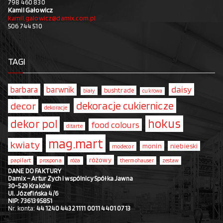
798 460 830
Kamil Gałowicz
kamil.galowicz@damix.com.pl
506 744 510
TAGI
daisy
barbara
barwnik
bushtrade
biały
cukrowa
dekoracje cukiernicze
decor
dekoracje
hokus
dekor pol
food colours
ditarte
mag.mart
kwiaty
monin
niebieski
modecor
różowy
papilart
prospona
róża
thermohauser
zestaw
DANE DO FAKTURY
Damix – Artur Zych i wspólnicy Spółka Jawna
30-529 Kraków
Ul. Józefińska 4/6
NIP: 7361395851
Nr. konta:
44 1240 4432 1111 0011 4401 0713