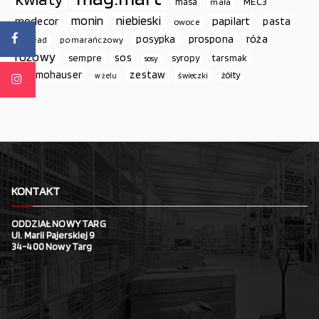
MEC3
masa
mała
monin
niebieski
papilart
modecor
pasta
owoce
prospona
róża
posypka
podkład
pomarańczowy
różowy
sos
sempre
syropy
tarsmak
sosy
thermohauser
zestaw
żółty
świeczki
w żelu
KONTAKT
ODDZIAŁ NOWY TARG
Ul. Marii Pajerskiej 9
34-400 Nowy Targ