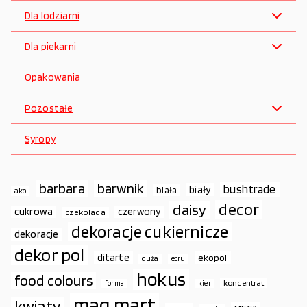
Dla lodziarni
Dla piekarni
Opakowania
Pozostałe
Syropy
barbara
barwnik
bushtrade
biały
biała
ako
decor
daisy
cukrowa
czerwony
czekolada
dekoracje cukiernicze
dekoracje
dekor pol
ditarte
ekopol
duża
ecru
hokus
food colours
koncentrat
forma
kier
mag.mart
kwiaty