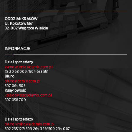
ODDZIAŁ KRAKÓW
Ul. Kokotów 657
32-002 Węgrzce Wielkie
INFORMACJE
Dział sprzedaży
zamowienia@damix.com.pl
18 20 68 009 / 504 653 551
Biuro
biuro@damix.com.pl
507 064 503
Księgowość
ksiegowosc@damix.com.pl
507 058 709
Dział sprzedaży
biuro.krakow@damix.com.pl
502 235 127/ 509 264 326/ 509 294 067