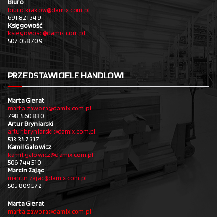
Biuro
biuro.krakow@damix.com.pl
691 821 349
Księgowość
ksiegowosc@damix.com.pl
507 058 709
PRZEDSTAWICIELE HANDLOWI
Marta Gierat
marta.zawora@damix.com.pl
798 460 830
Artur Bryniarski
artur.bryniarski@damix.com.pl
513 347 317
Kamil Gałowicz
kamil.galowicz@damix.com.pl
506 744 510
Marcin Zając
marcin.zajac@damix.com.pl
505 809 572
Marta Gierat
marta.zawora@damix.com.pl