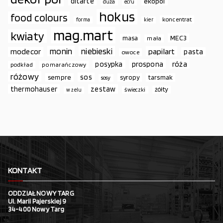
ditarte
ekopol
duża
ecru
hokus
food colours
koncentrat
forma
kier
mag.mart
kwiaty
MEC3
masa
mała
monin
niebieski
papilart
modecor
pasta
owoce
prospona
róża
posypka
podkład
pomarańczowy
różowy
sos
sempre
syropy
tarsmak
sosy
thermohauser
zestaw
żółty
świeczki
w żelu
KONTAKT
ODDZIAŁ NOWY TARG
Ul. Marii Pajerskiej 9
34-400 Nowy Targ