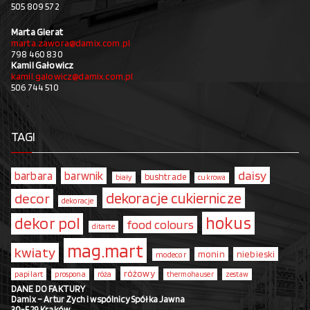
505 809 572
Marta Gierat
marta.zawora@damix.com.pl
798 460 830
Kamil Gałowicz
kamil.galowicz@damix.com.pl
506 744 510
TAGI
daisy
barbara
barwnik
bushtrade
biały
cukrowa
dekoracje cukiernicze
decor
dekoracje
hokus
dekor pol
food colours
ditarte
mag.mart
kwiaty
monin
niebieski
modecor
różowy
papilart
prospona
róża
thermohauser
zestaw
DANE DO FAKTURY
Damix – Artur Zych i wspólnicy Spółka Jawna
30-529 Kraków