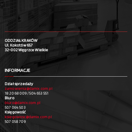
ODDZIAŁ KRAKÓW
Ul. Kokotów 657
32-002 Węgrzce Wielkie
INFORMACJE
Dział sprzedaży
zamowienia@damix.com.pl
18 20 68 009 / 504 653 551
Biuro
biuro@damix.com.pl
507 064 503
Księgowość
ksiegowosc@damix.com.pl
507 058 709