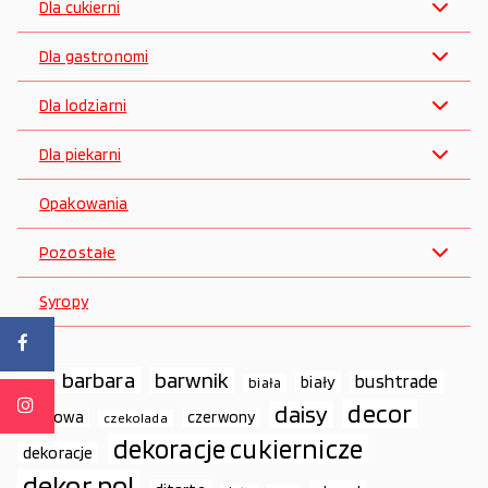
Dla cukierni
Dla gastronomi
Dla lodziarni
Dla piekarni
Opakowania
Pozostałe
Syropy
barbara
barwnik
bushtrade
biały
biała
ako
decor
daisy
cukrowa
czerwony
czekolada
dekoracje cukiernicze
dekoracje
dekor pol