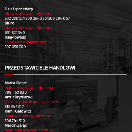
Dział sprzedaży
biuro.krakow@damix.com.pl
502 235 127/ 509 264 326/ 509 294 067
Biuro
biuro.krakow@damix.com.pl
691 821 349
Księgowość
ksiegowosc@damix.com.pl
507 058 709
PRZEDSTAWICIELE HANDLOWI
Marta Gierat
marta.zawora@damix.com.pl
798 460 830
Artur Bryniarski
artur.bryniarski@damix.com.pl
513 347 317
Kamil Gałowicz
kamil.galowicz@damix.com.pl
506 744 510
Marcin Zając
marcin.zajac@damix.com.pl