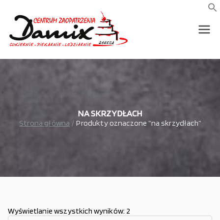
Przejdź
do
f
S
treści
wszystko dla piekarni,
Damix –
cukierni, lodziarni,
gastronomi
wszystko
dla
gastrono
NA SKRZYDŁACH
Strona główna
Produkty oznaczone “na skrzydłach”
mii
Wyświetlanie wszystkich wyników: 2