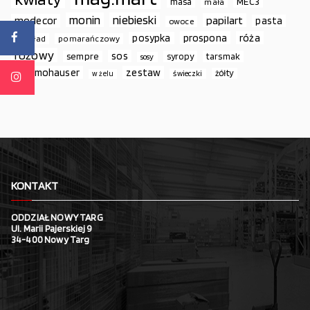
MEC3
masa
mała
monin
niebieski
papilart
modecor
pasta
owoce
prospona
róża
posypka
podkład
pomarańczowy
różowy
sos
sempre
syropy
tarsmak
sosy
thermohauser
zestaw
żółty
świeczki
w żelu
KONTAKT
ODDZIAŁ NOWY TARG
Ul. Marii Pajerskiej 9
34-400 Nowy Targ