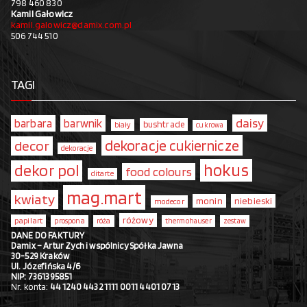
798 460 830
Kamil Gałowicz
kamil.galowicz@damix.com.pl
506 744 510
TAGI
daisy
barbara
barwnik
bushtrade
biały
cukrowa
dekoracje cukiernicze
decor
dekoracje
hokus
dekor pol
food colours
ditarte
mag.mart
kwiaty
monin
niebieski
modecor
różowy
papilart
prospona
róża
thermohauser
zestaw
DANE DO FAKTURY
Damix – Artur Zych i wspólnicy Spółka Jawna
30-529 Kraków
Ul. Józefińska 4/6
NIP: 7361395851
Nr. konta:
44 1240 4432 1111 0011 4401 0713