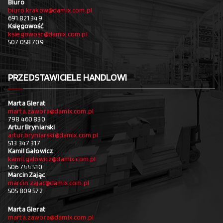
Biuro
biuro.krakow@damix.com.pl
691 821 349
Księgowość
ksiegowosc@damix.com.pl
507 058 709
PRZEDSTAWICIELE HANDLOWI
Marta Gierat
marta.zawora@damix.com.pl
798 460 830
Artur Bryniarski
artur.bryniarski@damix.com.pl
513 347 317
Kamil Gałowicz
kamil.galowicz@damix.com.pl
506 744 510
Marcin Zając
marcin.zajac@damix.com.pl
505 809 572
Marta Gierat
marta.zawora@damix.com.pl