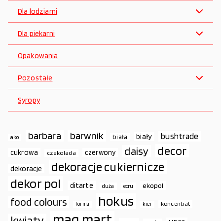
Dla lodziarni
Dla piekarni
Opakowania
Pozostałe
Syropy
barbara
barwnik
bushtrade
biały
biała
ako
decor
daisy
cukrowa
czerwony
czekolada
dekoracje cukiernicze
dekoracje
dekor pol
ditarte
ekopol
duża
ecru
hokus
food colours
koncentrat
forma
kier
mag.mart
kwiaty