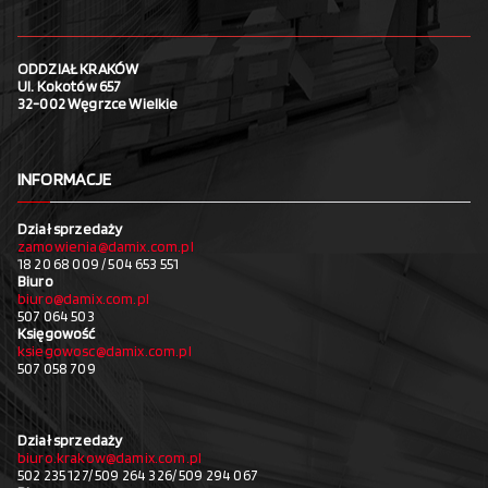
ODDZIAŁ KRAKÓW
Ul. Kokotów 657
32-002 Węgrzce Wielkie
INFORMACJE
Dział sprzedaży
zamowienia@damix.com.pl
18 20 68 009 / 504 653 551
Biuro
biuro@damix.com.pl
507 064 503
Księgowość
ksiegowosc@damix.com.pl
507 058 709
Dział sprzedaży
biuro.krakow@damix.com.pl
502 235 127/ 509 264 326/ 509 294 067