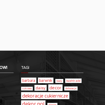
LOWI
TAGI
barbara
barwnik
bushtrade
biały
decor
daisy
dekoracje
cukrowa
dekoracje cukiernicze
dekor pol
ditarte