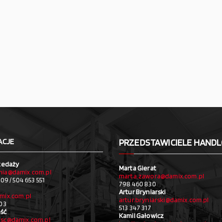
ACJE
PRZEDSTAWICIELE HAND
zedaży
Marta Gierat
ia@damix.com.pl
marta.zawora@damix.com.pl
09 / 504 653 551
798 460 830
Artur Bryniarski
mix.com.pl
artur.bryniarski@damix.com.pl
03
513 347 317
ść
Kamil Gałowicz
sc@damix.com.pl