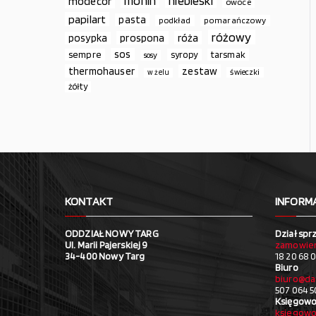
monin
niebieski
modecor
owoce
papilart
pasta
podkład
pomarańczowy
różowy
prospona
róża
posypka
sos
sempre
syropy
tarsmak
sosy
thermohauser
zestaw
świeczki
w żelu
żółty
KONTAKT
INFORM
ODDZIAŁ NOWY TARG
Dział spr
Ul. Marii Pajerskiej 9
zamowien
34-400 Nowy Targ
18 20 68 0
Biuro
biuro@da
507 064 5
Księgowo
ksiegowo