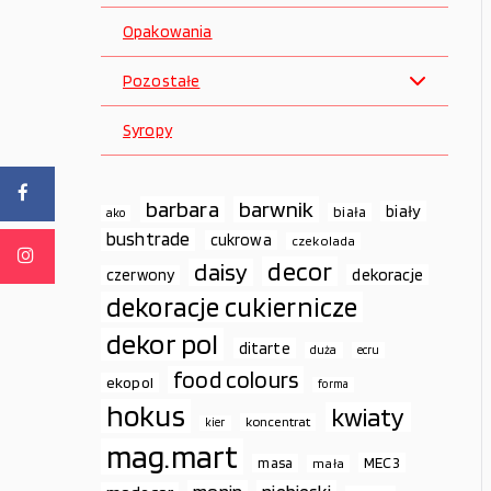
Opakowania
Pozostałe
Syropy
barbara
barwnik
biały
biała
ako
bushtrade
cukrowa
czekolada
decor
daisy
dekoracje
czerwony
dekoracje cukiernicze
dekor pol
ditarte
duża
ecru
food colours
ekopol
forma
hokus
kwiaty
koncentrat
kier
mag.mart
MEC3
masa
mała