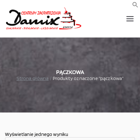
Przejdź
do
f
S
treści
wszystko dla piekarni,
Damix –
cukierni, lodziarni,
gastronomi
wszystko
dla
gastrono
PĄCZKOWA
Strona główna
Produkty oznaczone “pączkowa”
mii
Wyświetlanie jednego wyniku