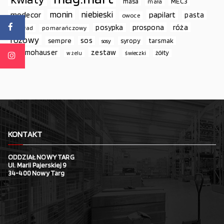
MEC3
masa
mała
monin
niebieski
papilart
modecor
pasta
owoce
prospona
róża
posypka
podkład
pomarańczowy
różowy
sos
sempre
syropy
tarsmak
sosy
thermohauser
zestaw
żółty
świeczki
w żelu
KONTAKT
ODDZIAŁ NOWY TARG
Ul. Marii Pajerskiej 9
34-400 Nowy Targ