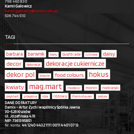
798 460 830
Kamil Gałowicz
kamil.galowicz@damix.com.pl
506 744 510
TAGI
daisy
barbara
barwnik
bushtrade
biały
cukrowa
dekoracje cukiernicze
decor
dekoracje
hokus
dekor pol
food colours
ditarte
mag.mart
kwiaty
monin
niebieski
modecor
różowy
papilart
prospona
róża
thermohauser
zestaw
DANE DO FAKTURY
Damix – Artur Zych i wspólnicy Spółka Jawna
30-529 Kraków
Ul. Józefińska 4/6
NIP: 7361395851
Nr. konta:
44 1240 4432 1111 0011 4401 0713