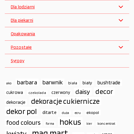
Dla lodziarni
Dla piekarni
Opakowania
Pozostałe
Syropy
barbara
barwnik
bushtrade
biały
biała
ako
decor
daisy
cukrowa
czerwony
czekolada
dekoracje cukiernicze
dekoracje
dekor pol
ditarte
ekopol
duża
ecru
hokus
food colours
koncentrat
forma
kier
mag.mart
kwiaty