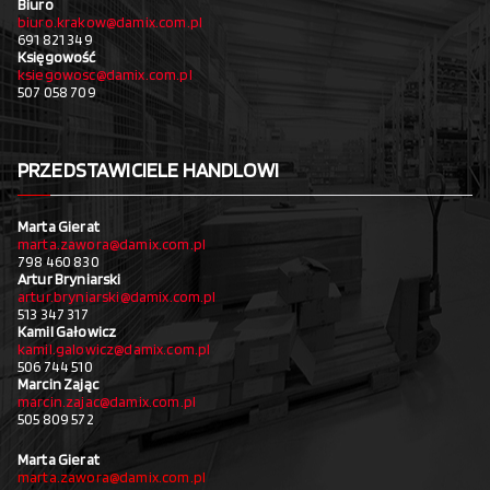
Biuro
biuro.krakow@damix.com.pl
691 821 349
Księgowość
ksiegowosc@damix.com.pl
507 058 709
PRZEDSTAWICIELE HANDLOWI
Marta Gierat
marta.zawora@damix.com.pl
798 460 830
Artur Bryniarski
artur.bryniarski@damix.com.pl
513 347 317
Kamil Gałowicz
kamil.galowicz@damix.com.pl
506 744 510
Marcin Zając
marcin.zajac@damix.com.pl
505 809 572
Marta Gierat
marta.zawora@damix.com.pl