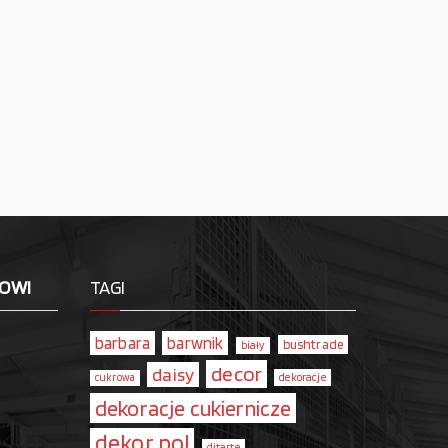
LOWI
TAGI
barbara
barwnik
bushtrade
biały
decor
daisy
dekoracje
cukrowa
dekoracje cukiernicze
dekor pol
ditarte