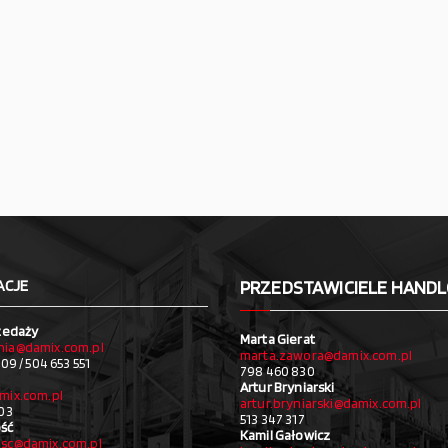
ACJE
PRZEDSTAWICIELE HAND
zedaży
Marta Gierat
ia@damix.com.pl
marta.zawora@damix.com.pl
09 / 504 653 551
798 460 830
Artur Bryniarski
mix.com.pl
artur.bryniarski@damix.com.pl
03
513 347 317
ść
Kamil Gałowicz
sc@damix.com.pl