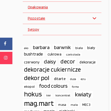
Opakowania
Pozostałe
Syropy
barbara
barwnik
biały
biała
ako
bushtrade
cukrowa
czekolada
decor
daisy
dekoracje
czerwony
dekoracje cukiernicze
dekor pol
ditarte
duża
ecru
food colours
ekopol
forma
hokus
kwiaty
koncentrat
kier
mag.mart
MEC3
masa
mała