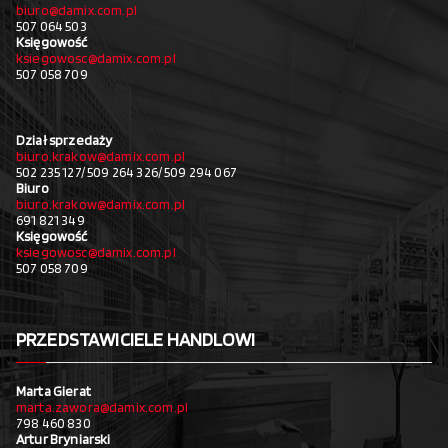
biuro@damix.com.pl
507 064 503
Księgowość
ksiegowosc@damix.com.pl
507 058 709
Dział sprzedaży
biuro.krakow@damix.com.pl
502 235 127/ 509 264 326/ 509 294 067
Biuro
biuro.krakow@damix.com.pl
691 821 349
Księgowość
ksiegowosc@damix.com.pl
507 058 709
PRZEDSTAWICIELE HANDLOWI
Marta Gierat
marta.zawora@damix.com.pl
798 460 830
Artur Bryniarski