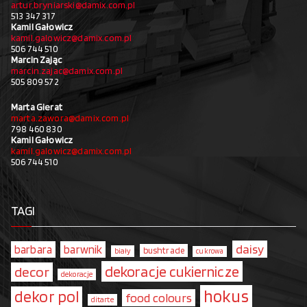
artur.bryniarski@damix.com.pl
513 347 317
Kamil Gałowicz
kamil.galowicz@damix.com.pl
506 744 510
Marcin Zając
marcin.zajac@damix.com.pl
505 809 572
Marta Gierat
marta.zawora@damix.com.pl
798 460 830
Kamil Gałowicz
kamil.galowicz@damix.com.pl
506 744 510
TAGI
daisy
barbara
barwnik
bushtrade
biały
cukrowa
dekoracje cukiernicze
decor
dekoracje
hokus
dekor pol
food colours
ditarte