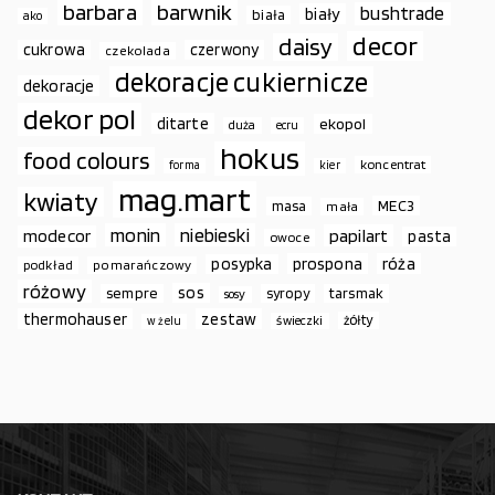
barbara
barwnik
bushtrade
biały
biała
ako
decor
daisy
cukrowa
czerwony
czekolada
dekoracje cukiernicze
dekoracje
dekor pol
ditarte
ekopol
duża
ecru
hokus
food colours
koncentrat
forma
kier
mag.mart
kwiaty
MEC3
masa
mała
monin
niebieski
papilart
modecor
pasta
owoce
prospona
róża
posypka
podkład
pomarańczowy
różowy
sos
sempre
syropy
tarsmak
sosy
thermohauser
zestaw
żółty
świeczki
w żelu