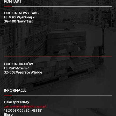
KONTAKT
ODDZIAŁ NOWY TARG
Ul. Marii Pajerskiej 9
34-400 Nowy Targ
ODDZIAŁ KRAKÓW
Ul. Kokotów 657
32-002 Węgrzce Wielkie
INFORMACJE
Dział sprzedaży
zamowienia@damix.com.pl
18 20 68 009 / 504 653 551
Biuro