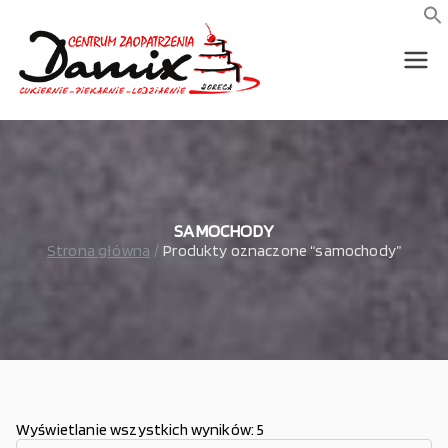
Przejdź
do
f
S
treści
wszystko dla piekarni,
Damix –
cukierni, lodziarni,
gastronomi
wszystko
dla
gastrono
SAMOCHODY
Strona główna
Produkty oznaczone “samochody”
mii
Wyświetlanie wszystkich wyników: 5