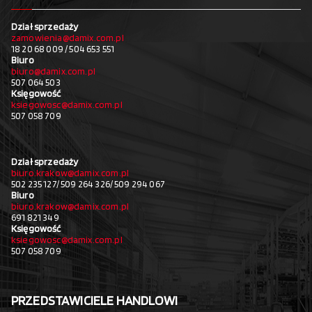
Dział sprzedaży
zamowienia@damix.com.pl
18 20 68 009 / 504 653 551
Biuro
biuro@damix.com.pl
507 064 503
Księgowość
ksiegowosc@damix.com.pl
507 058 709
Dział sprzedaży
biuro.krakow@damix.com.pl
502 235 127/ 509 264 326/ 509 294 067
Biuro
biuro.krakow@damix.com.pl
691 821 349
Księgowość
ksiegowosc@damix.com.pl
507 058 709
PRZEDSTAWICIELE HANDLOWI