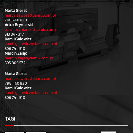
Marta Gierat
marta.zawora@damix.com.pl
798 460 830
Artur Bryniarski
artur.bryniarski@damix.com.pl
513 347 317
Kamil Gałowicz
kamil.galowicz@damix.com.pl
506 744 510
Marcin Zając
marcin.zajac@damix.com.pl
505 809 572
Marta Gierat
marta.zawora@damix.com.pl
798 460 830
Kamil Gałowicz
kamil.galowicz@damix.com.pl
506 744 510
TAGI