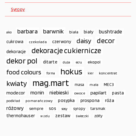
Syropy
barbara
barwnik
bushtrade
biały
biała
ako
decor
daisy
cukrowa
czerwony
czekolada
dekoracje cukiernicze
dekoracje
dekor pol
ditarte
ekopol
duża
ecru
hokus
food colours
koncentrat
forma
kier
mag.mart
kwiaty
MEC3
masa
mała
monin
niebieski
papilart
modecor
pasta
owoce
prospona
róża
posypka
podkład
pomarańczowy
różowy
sos
sempre
syropy
tarsmak
sosy
thermohauser
zestaw
żółty
świeczki
w żelu