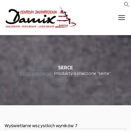
Przejdź
do
f
S
treści
wszystko dla piekarni,
Damix –
cukierni, lodziarni,
gastronomi
wszystko
dla
gastrono
SERCE
Strona główna
Produkty oznaczone “serce”
mii
Wyświetlanie wszystkich wyników: 7