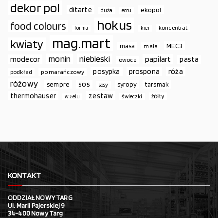
dekor pol
ditarte
ekopol
duża
ecru
hokus
food colours
koncentrat
forma
kier
mag.mart
kwiaty
MEC3
masa
mała
monin
niebieski
papilart
modecor
pasta
owoce
prospona
róża
posypka
podkład
pomarańczowy
różowy
sos
sempre
syropy
tarsmak
sosy
thermohauser
zestaw
żółty
świeczki
w żelu
KONTAKT
ODDZIAŁ NOWY TARG
Ul. Marii Pajerskiej 9
34-400 Nowy Targ