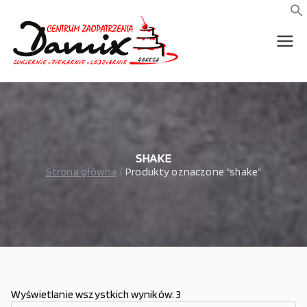
Przejdź
do
f
S
treści
wszystko dla piekarni,
Damix –
cukierni, lodziarni,
gastronomi
wszystko
dla
gastrono
SHAKE
Strona główna
Produkty oznaczone “shake”
mii
Wyświetlanie wszystkich wyników: 3