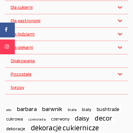
Dla cukierni
Dla gastronomi
Dla lodziarni
Dla piekarni
Opakowania
Pozostałe
Syropy
barbara
barwnik
bushtrade
biały
biała
ako
decor
daisy
cukrowa
czerwony
czekolada
dekoracje cukiernicze
dekoracje