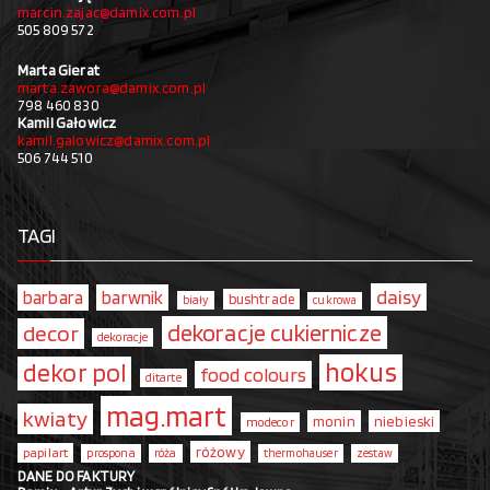
marcin.zajac@damix.com.pl
505 809 572
Marta Gierat
marta.zawora@damix.com.pl
798 460 830
Kamil Gałowicz
kamil.galowicz@damix.com.pl
506 744 510
TAGI
daisy
barbara
barwnik
bushtrade
biały
cukrowa
dekoracje cukiernicze
decor
dekoracje
hokus
dekor pol
food colours
ditarte
mag.mart
kwiaty
monin
niebieski
modecor
różowy
papilart
prospona
róża
thermohauser
zestaw
DANE DO FAKTURY