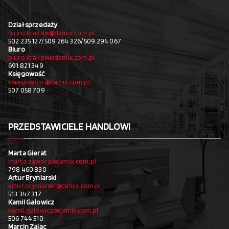
Dział sprzedaży
biuro.krakow@damix.com.pl
502 235 127/ 509 264 326/ 509 294 067
Biuro
biuro.krakow@damix.com.pl
691 821 349
Księgowość
ksiegowosc@damix.com.pl
507 058 709
PRZEDSTAWICIELE HANDLOWI
Marta Gierat
marta.zawora@damix.com.pl
798 460 830
Artur Bryniarski
artur.bryniarski@damix.com.pl
513 347 317
Kamil Gałowicz
kamil.galowicz@damix.com.pl
506 744 510
Marcin Zając