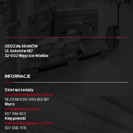
ODDZIAŁ KRAKÓW
Ul. Kokotów 657
32-002 Węgrzce Wielkie
INFORMACJE
Dział sprzedaży
zamowienia@damix.com.pl
18 20 68 009 / 504 653 551
Biuro
biuro@damix.com.pl
507 064 503
Księgowość
ksiegowosc@damix.com.pl
507 058 709