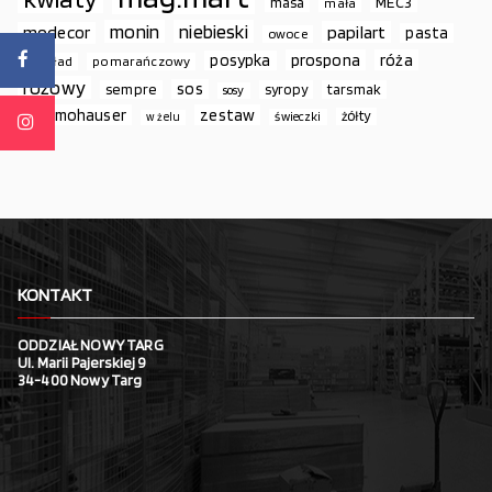
MEC3
masa
mała
monin
niebieski
papilart
modecor
pasta
owoce
prospona
róża
posypka
podkład
pomarańczowy
różowy
sos
sempre
syropy
tarsmak
sosy
thermohauser
zestaw
żółty
świeczki
w żelu
KONTAKT
ODDZIAŁ NOWY TARG
Ul. Marii Pajerskiej 9
34-400 Nowy Targ