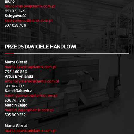
Biuro
biuro.krakow@damix.com.pl
691 821 349
Księgowość
ksiegowosc@damix.com.pl
507 058 709
PRZEDSTAWICIELE HANDLOWI
Marta Gierat
marta.zawora@damix.com.pl
798 460 830
Artur Bryniarski
artur.bryniarski@damix.com.pl
513 347 317
Kamil Gałowicz
kamil.galowicz@damix.com.pl
506 744 510
Marcin Zając
marcin.zajac@damix.com.pl
505 809 572
Marta Gierat
marta.zawora@damix.com.pl