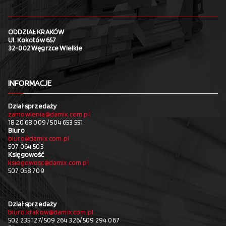
ODDZIAŁ KRAKÓW
Ul. Kokotów 657
32-002 Węgrzce Wielkie
INFORMACJE
Dział sprzedaży
zamowienia@damix.com.pl
18 20 68 009 / 504 653 551
Biuro
biuro@damix.com.pl
507 064 503
Księgowość
ksiegowosc@damix.com.pl
507 058 709
Dział sprzedaży
biuro.krakow@damix.com.pl
502 235 127/ 509 264 326/ 509 294 067