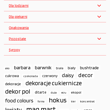
Dla lodziarni
Dla piekarni
Opakowania
Pozostałe
Syropy
barbara
barwnik
bushtrade
biały
biała
ako
decor
daisy
cukrowa
czerwony
czekolada
dekoracje cukiernicze
dekoracje
dekor pol
ditarte
ekopol
duża
ecru
hokus
food colours
koncentrat
forma
kier
mag.mart
kwiaty