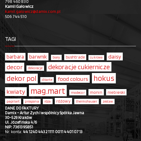
798 460 830
Kamil Gałowicz
kamil.galowicz@damix.com.pl
506 744 510
TAGI
daisy
barbara
barwnik
bushtrade
biały
cukrowa
dekoracje cukiernicze
decor
dekoracje
hokus
dekor pol
food colours
ditarte
mag.mart
kwiaty
monin
niebieski
modecor
różowy
papilart
prospona
róża
thermohauser
zestaw
DANE DO FAKTURY
Damix – Artur Zych i wspólnicy Spółka Jawna
30-529 Kraków
Ul. Józefińska 4/6
NIP: 7361395851
Nr. konta:
44 1240 4432 1111 0011 4401 0713