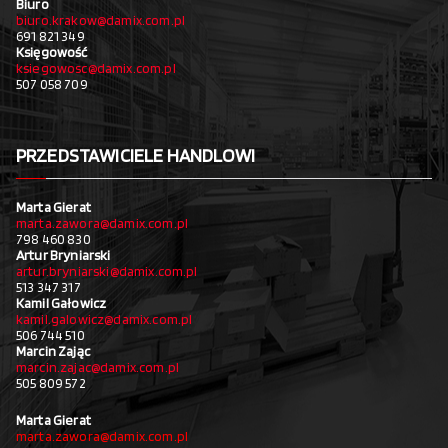
Biuro
biuro.krakow@damix.com.pl
691 821 349
Księgowość
ksiegowosc@damix.com.pl
507 058 709
PRZEDSTAWICIELE HANDLOWI
Marta Gierat
marta.zawora@damix.com.pl
798 460 830
Artur Bryniarski
artur.bryniarski@damix.com.pl
513 347 317
Kamil Gałowicz
kamil.galowicz@damix.com.pl
506 744 510
Marcin Zając
marcin.zajac@damix.com.pl
505 809 572
Marta Gierat
marta.zawora@damix.com.pl