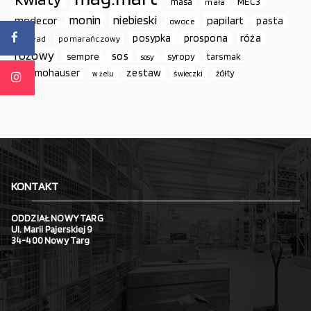
MEC3
masa
mała
monin
niebieski
papilart
modecor
pasta
owoce
prospona
róża
posypka
podkład
pomarańczowy
różowy
sos
sempre
syropy
tarsmak
sosy
thermohauser
zestaw
żółty
świeczki
w żelu
KONTAKT
ODDZIAŁ NOWY TARG
Ul. Marii Pajerskiej 9
34-400 Nowy Targ