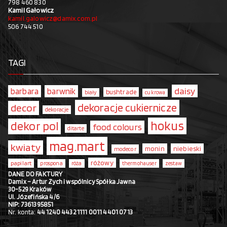
798 460 830
Kamil Gałowicz
kamil.galowicz@damix.com.pl
506 744 510
TAGI
daisy
barbara
barwnik
bushtrade
biały
cukrowa
dekoracje cukiernicze
decor
dekoracje
hokus
dekor pol
food colours
ditarte
mag.mart
kwiaty
monin
niebieski
modecor
różowy
papilart
prospona
róża
thermohauser
zestaw
DANE DO FAKTURY
Damix – Artur Zych i wspólnicy Spółka Jawna
30-529 Kraków
Ul. Józefińska 4/6
NIP: 7361395851
Nr. konta:
44 1240 4432 1111 0011 4401 0713