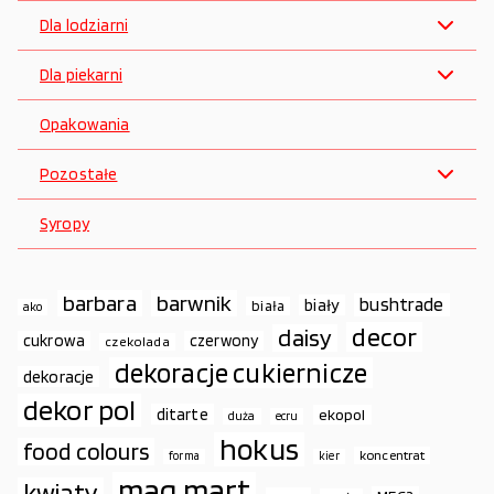
Dla lodziarni
Dla piekarni
Opakowania
Pozostałe
Syropy
barbara
barwnik
bushtrade
biały
biała
ako
decor
daisy
cukrowa
czerwony
czekolada
dekoracje cukiernicze
dekoracje
dekor pol
ditarte
ekopol
duża
ecru
hokus
food colours
koncentrat
forma
kier
mag.mart
kwiaty