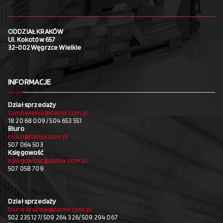
ODDZIAŁ KRAKÓW
Ul. Kokotów 657
32-002 Węgrzce Wielkie
INFORMACJE
Dział sprzedaży
zamowienia@damix.com.pl
18 20 68 009 / 504 653 551
Biuro
biuro@damix.com.pl
507 064 503
Księgowość
ksiegowosc@damix.com.pl
507 058 709
Dział sprzedaży
biuro.krakow@damix.com.pl
502 235 127/ 509 264 326/ 509 294 067