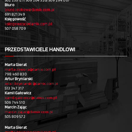
502 235 127/ 509 264 326/ 509 294 067
Biuro
biuro.krakow@damix.com.pl
691 821 349
Księgowość
ksiegowosc@damix.com.pl
507 058 709
PRZEDSTAWICIELE HANDLOWI
Marta Gierat
marta.zawora@damix.com.pl
798 460 830
Artur Bryniarski
artur.bryniarski@damix.com.pl
513 347 317
Kamil Gałowicz
kamil.galowicz@damix.com.pl
506 744 510
Marcin Zając
marcin.zajac@damix.com.pl
505 809 572
Marta Gierat