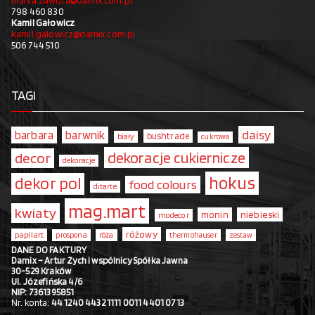
marta.zawora@damix.com.pl
798 460 830
Kamil Gałowicz
kamil.galowicz@damix.com.pl
506 744 510
TAGI
daisy
barbara
barwnik
bushtrade
biały
cukrowa
dekoracje cukiernicze
decor
dekoracje
hokus
dekor pol
food colours
ditarte
mag.mart
kwiaty
monin
niebieski
modecor
różowy
papilart
prospona
róża
thermohauser
zestaw
DANE DO FAKTURY
Damix – Artur Zych i wspólnicy Spółka Jawna
30-529 Kraków
Ul. Józefińska 4/6
NIP: 7361395851
Nr. konta:
44 1240 4432 1111 0011 4401 0713