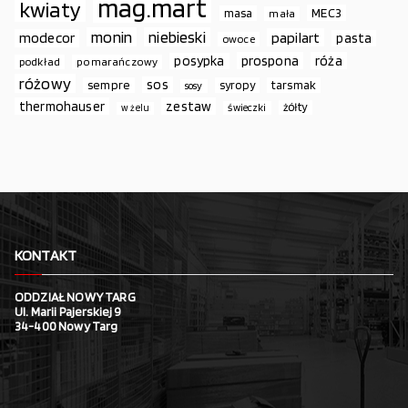
mag.mart
kwiaty
MEC3
masa
mała
monin
niebieski
papilart
modecor
pasta
owoce
prospona
róża
posypka
podkład
pomarańczowy
różowy
sos
sempre
syropy
tarsmak
sosy
thermohauser
zestaw
żółty
świeczki
w żelu
KONTAKT
ODDZIAŁ NOWY TARG
Ul. Marii Pajerskiej 9
34-400 Nowy Targ