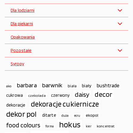
Dla lodziarni
Dla piekarni
Opakowania
Pozostałe
Syropy
barbara
barwnik
bushtrade
biały
biała
ako
decor
daisy
cukrowa
czerwony
czekolada
dekoracje cukiernicze
dekoracje
dekor pol
ditarte
ekopol
duża
ecru
hokus
food colours
koncentrat
forma
kier