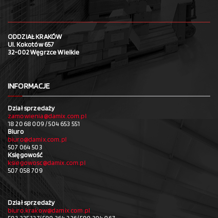
ODDZIAŁ KRAKÓW
Ul. Kokotów 657
32-002 Węgrzce Wielkie
INFORMACJE
Dział sprzedaży
zamowienia@damix.com.pl
18 20 68 009 / 504 653 551
Biuro
biuro@damix.com.pl
507 064 503
Księgowość
ksiegowosc@damix.com.pl
507 058 709
Dział sprzedaży
biuro.krakow@damix.com.pl