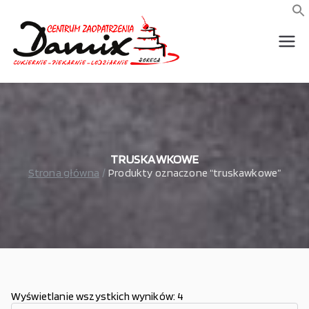
Przejdź
do
f
S
treści
wszystko dla piekarni,
Damix –
cukierni, lodziarni,
gastronomi
wszystko
dla
gastrono
TRUSKAWKOWE
Strona główna
Produkty oznaczone “truskawkowe”
mii
Wyświetlanie wszystkich wyników: 4