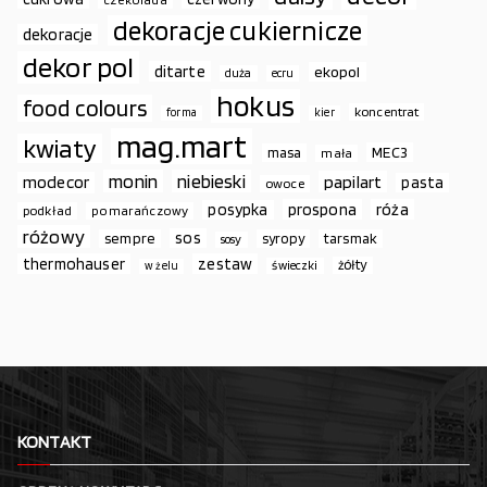
dekoracje cukiernicze
dekoracje
dekor pol
ditarte
ekopol
duża
ecru
hokus
food colours
koncentrat
forma
kier
mag.mart
kwiaty
MEC3
masa
mała
monin
niebieski
papilart
modecor
pasta
owoce
prospona
róża
posypka
podkład
pomarańczowy
różowy
sos
sempre
syropy
tarsmak
sosy
thermohauser
zestaw
żółty
świeczki
w żelu
KONTAKT