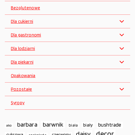
Bezglutenowe
Dla cukierni
Dla gastronomi
Dla lodziarni
Dla piekarni
Opakowania
Pozostałe
Syropy
barbara
barwnik
bushtrade
biały
biała
ako
decor
daisy
cukrowa
czerwony
czekolada