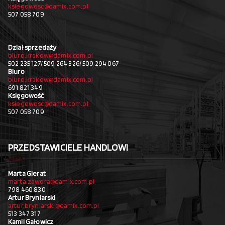
ksiegowosc@damix.com.pl
507 058 709
Dział sprzedaży
biuro.krakow@damix.com.pl
502 235 127/ 509 264 326/ 509 294 067
Biuro
biuro.krakow@damix.com.pl
691 821 349
Księgowość
ksiegowosc@damix.com.pl
507 058 709
PRZEDSTAWICIELE HANDLOWI
Marta Gierat
marta.zawora@damix.com.pl
798 460 830
Artur Bryniarski
artur.bryniarski@damix.com.pl
513 347 317
Kamil Gałowicz