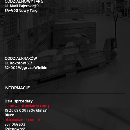
ODDZIAŁ NOWY TARG
Ul. Marii Pajerskiej 9
34-400 Nowy Targ
ODDZIAŁ KRAKÓW
Ul. Kokotów 657
32-002 Węgrzce Wielkie
INFORMACJE
Dział sprzedaży
zamowienia@damix.com.pl
18 20 68 009 / 504 653 551
Biuro
biuro@damix.com.pl
507 064 503
Księgowość