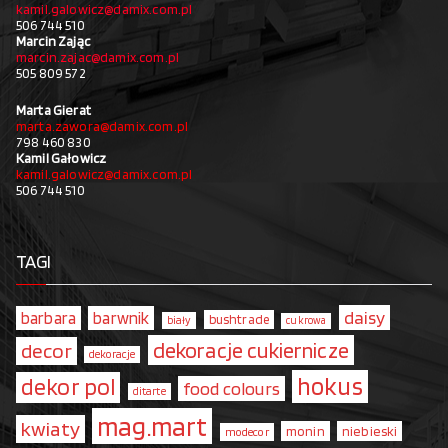
kamil.galowicz@damix.com.pl
506 744 510
Marcin Zając
marcin.zajac@damix.com.pl
505 809 572
Marta Gierat
marta.zawora@damix.com.pl
798 460 830
Kamil Gałowicz
kamil.galowicz@damix.com.pl
506 744 510
TAGI
daisy
barbara
barwnik
bushtrade
biały
cukrowa
dekoracje cukiernicze
decor
dekoracje
hokus
dekor pol
food colours
ditarte
mag.mart
kwiaty
monin
niebieski
modecor