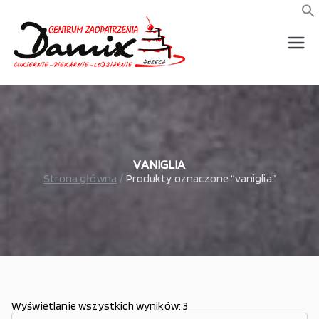
Przejdź
do
f
S
treści
wszystko dla piekarni,
Damix –
cukierni, lodziarni,
gastronomi
wszystko
dla
gastrono
VANIGLIA
Strona główna
Produkty oznaczone “vaniglia”
mii
Wyświetlanie wszystkich wyników: 3