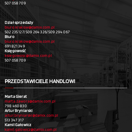
507 058 709
Dział sprzedaży
biuro.krakow@damix.com.pl
502 235 127/ 509 264 326/ 509 294 067
Biuro
biuro.krakow@damix.com.pl
691 821 349
Księgowość
ksiegowosc@damix.com.pl
507 058 709
PRZEDSTAWICIELE HANDLOWI
Marta Gierat
marta.zawora@damix.com.pl
798 460 830
Artur Bryniarski
artur.bryniarski@damix.com.pl
513 347 317
Kamil Gałowicz
kamil.galowicz@damix.com.pl