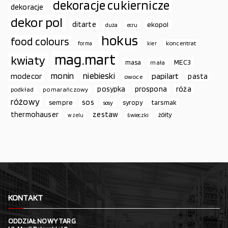
dekoracje cukiernicze
dekoracje
dekor pol
ditarte
ekopol
duża
ecru
hokus
food colours
koncentrat
forma
kier
mag.mart
kwiaty
MEC3
masa
mała
monin
niebieski
papilart
modecor
pasta
owoce
prospona
róża
posypka
podkład
pomarańczowy
różowy
sos
sempre
syropy
tarsmak
sosy
thermohauser
zestaw
żółty
świeczki
w żelu
KONTAKT
ODDZIAŁ NOWY TARG