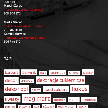
506 744 510
Marcin Zając
marcin.zajac@damix.com.pl
505 809 572
Marta Gierat
marta.zawora@damix.com.pl
798 460 830
Kamil Gałowicz
kamil.galowicz@damix.com.pl
506 744 510
TAGI
daisy
barbara
barwnik
bushtrade
biały
cukrowa
dekoracje cukiernicze
decor
dekoracje
hokus
dekor pol
food colours
ditarte
mag.mart
kwiaty
monin
niebieski
modecor
różowy
papilart
prospona
róża
thermohauser
zestaw