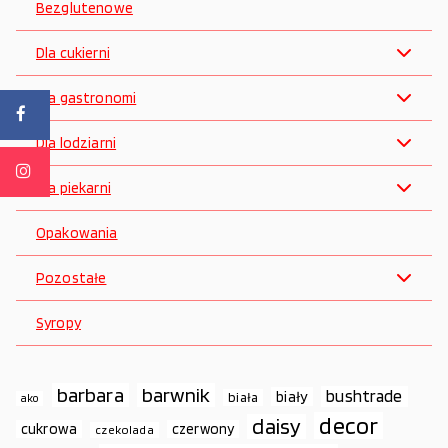
Bezglutenowe
Dla cukierni
Dla gastronomi
Dla lodziarni
Dla piekarni
Opakowania
Pozostałe
Syropy
barbara
barwnik
bushtrade
biały
biała
ako
decor
daisy
cukrowa
czerwony
czekolada